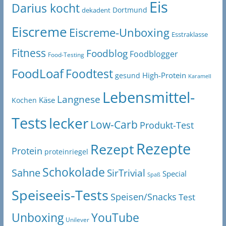
Eis
Darius kocht
Dortmund
dekadent
Eiscreme
Eiscreme-Unboxing
Esstraklasse
Fitness
Foodblog
Foodblogger
Food-Testing
FoodLoaf
Foodtest
High-Protein
gesund
Karamell
Lebensmittel-
Langnese
Käse
Kochen
Tests
lecker
Low-Carb
Produkt-Test
Rezepte
Rezept
Protein
proteinriegel
Schokolade
Sahne
SirTrivial
Special
Spaß
Speiseeis-Tests
Speisen/Snacks
Test
Unboxing
YouTube
Unilever