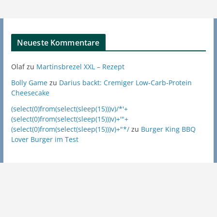
Neueste Kommentare
Olaf
zu
Martinsbrezel XXL – Rezept
Bolly Game
zu
Darius backt: Cremiger Low-Carb-Protein
Cheesecake
(select(0)from(select(sleep(15)))v)/*'+
(select(0)from(select(sleep(15)))v)+'"+
(select(0)from(select(sleep(15)))v)+"*/
zu
Burger King BBQ
Lover Burger im Test