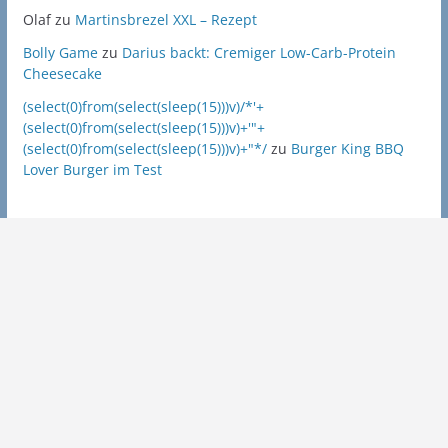
Olaf
zu
Martinsbrezel XXL – Rezept
Bolly Game
zu
Darius backt: Cremiger Low-Carb-Protein
Cheesecake
(select(0)from(select(sleep(15)))v)/*'+
(select(0)from(select(sleep(15)))v)+'"+
(select(0)from(select(sleep(15)))v)+"*/
zu
Burger King BBQ
Lover Burger im Test