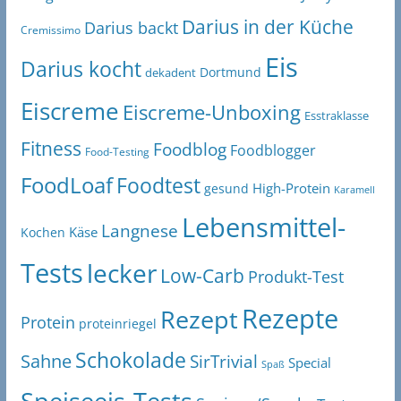
Darius in der Küche
Darius backt
Cremissimo
Eis
Darius kocht
Dortmund
dekadent
Eiscreme
Eiscreme-Unboxing
Esstraklasse
Fitness
Foodblog
Foodblogger
Food-Testing
FoodLoaf
Foodtest
High-Protein
gesund
Karamell
Lebensmittel-
Langnese
Käse
Kochen
Tests
lecker
Low-Carb
Produkt-Test
Rezepte
Rezept
Protein
proteinriegel
Schokolade
Sahne
SirTrivial
Special
Spaß
Speiseeis-Tests