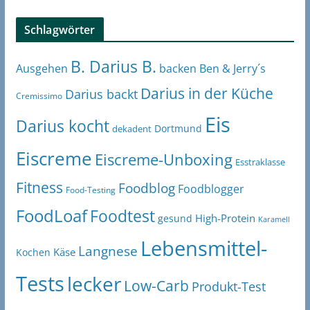
Schlagwörter
B. Darius B.
Ben & Jerry´s
Ausgehen
backen
Darius in der Küche
Darius backt
Cremissimo
Eis
Darius kocht
Dortmund
dekadent
Eiscreme
Eiscreme-Unboxing
Esstraklasse
Fitness
Foodblog
Foodblogger
Food-Testing
FoodLoaf
Foodtest
High-Protein
gesund
Karamell
Lebensmittel-
Langnese
Käse
Kochen
Tests
lecker
Low-Carb
Produkt-Test