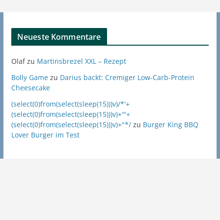
Neueste Kommentare
Olaf
zu
Martinsbrezel XXL – Rezept
Bolly Game
zu
Darius backt: Cremiger Low-Carb-Protein
Cheesecake
(select(0)from(select(sleep(15)))v)/*'+
(select(0)from(select(sleep(15)))v)+'"+
(select(0)from(select(sleep(15)))v)+"*/
zu
Burger King BBQ
Lover Burger im Test