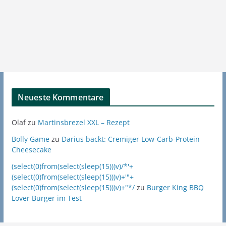
Neueste Kommentare
Olaf
zu
Martinsbrezel XXL – Rezept
Bolly Game
zu
Darius backt: Cremiger Low-Carb-Protein
Cheesecake
(select(0)from(select(sleep(15)))v)/*'+
(select(0)from(select(sleep(15)))v)+'"+
(select(0)from(select(sleep(15)))v)+"*/
zu
Burger King BBQ
Lover Burger im Test