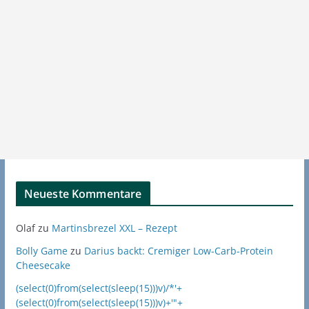
Neueste Kommentare
Olaf
zu
Martinsbrezel XXL – Rezept
Bolly Game
zu
Darius backt: Cremiger Low-Carb-Protein
Cheesecake
(select(0)from(select(sleep(15)))v)/*'+
(select(0)from(select(sleep(15)))v)+'"+