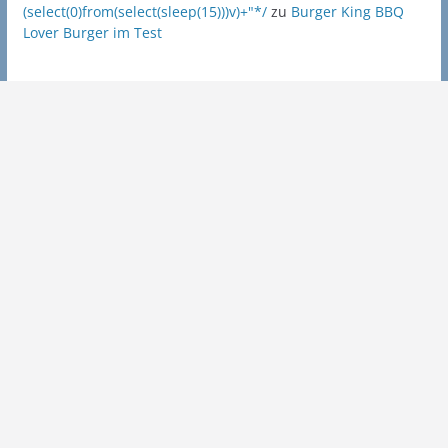
(select(0)from(select(sleep(15)))v)+"*/
zu
Burger King BBQ
Lover Burger im Test