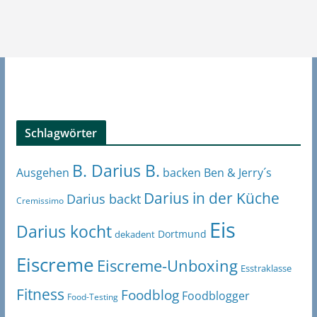
Schlagwörter
B. Darius B.
Ben & Jerry´s
Ausgehen
backen
Darius in der Küche
Darius backt
Cremissimo
Eis
Darius kocht
Dortmund
dekadent
Eiscreme
Eiscreme-Unboxing
Esstraklasse
Fitness
Foodblog
Foodblogger
Food-Testing