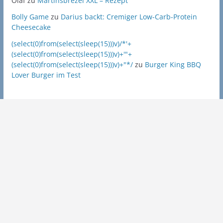
Olaf
zu
Martinsbrezel XXL – Rezept
Bolly Game
zu
Darius backt: Cremiger Low-Carb-Protein
Cheesecake
(select(0)from(select(sleep(15)))v)/*'+
(select(0)from(select(sleep(15)))v)+'"+
(select(0)from(select(sleep(15)))v)+"*/
zu
Burger King BBQ
Lover Burger im Test