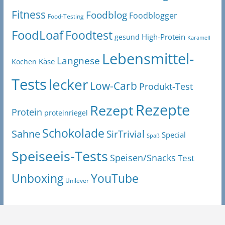
Fitness
Foodblog
Foodblogger
Food-Testing
FoodLoaf
Foodtest
High-Protein
gesund
Karamell
Lebensmittel-
Langnese
Käse
Kochen
Tests
lecker
Low-Carb
Produkt-Test
Rezepte
Rezept
Protein
proteinriegel
Schokolade
Sahne
SirTrivial
Special
Spaß
Speiseeis-Tests
Speisen/Snacks
Test
Unboxing
YouTube
Unilever