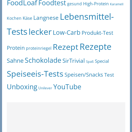
FoodLoaf
Foodtest
High-Protein
gesund
Karamell
Lebensmittel-
Langnese
Käse
Kochen
Tests
lecker
Low-Carb
Produkt-Test
Rezepte
Rezept
Protein
proteinriegel
Schokolade
Sahne
SirTrivial
Special
Spaß
Speiseeis-Tests
Speisen/Snacks
Test
Unboxing
YouTube
Unilever