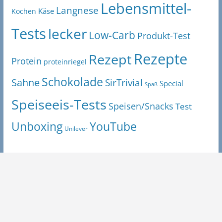
Lebensmittel-
Langnese
Käse
Kochen
Tests
lecker
Low-Carb
Produkt-Test
Rezepte
Rezept
Protein
proteinriegel
Schokolade
Sahne
SirTrivial
Special
Spaß
Speiseeis-Tests
Speisen/Snacks
Test
Unboxing
YouTube
Unilever