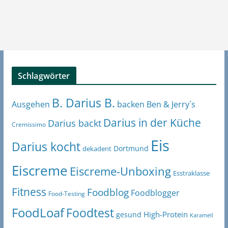
Schlagwörter
B. Darius B.
Ben & Jerry´s
Ausgehen
backen
Darius in der Küche
Darius backt
Cremissimo
Eis
Darius kocht
Dortmund
dekadent
Eiscreme
Eiscreme-Unboxing
Esstraklasse
Fitness
Foodblog
Foodblogger
Food-Testing
FoodLoaf
Foodtest
High-Protein
gesund
Karamell