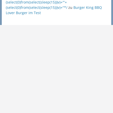
(select(0)from(select(sleep(15)))v)+'"+
(select(0)from(select(sleep(15)))v)+"*/
zu
Burger King BBQ
Lover Burger im Test