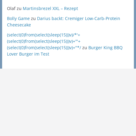
Olaf
zu
Martinsbrezel XXL – Rezept
Bolly Game
zu
Darius backt: Cremiger Low-Carb-Protein
Cheesecake
(select(0)from(select(sleep(15)))v)/*'+
(select(0)from(select(sleep(15)))v)+'"+
(select(0)from(select(sleep(15)))v)+"*/
zu
Burger King BBQ
Lover Burger im Test