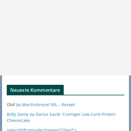
Neueste Kommentare
Olaf
zu
Martinsbrezel XXL – Rezept
Bolly Game
zu
Darius backt: Cremiger Low-Carb-Protein
Cheesecake
(select(0)from(select(sleep(15)))v)/*'+