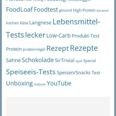
FoodLoaf
Foodtest
High-Protein
gesund
Karamell
Lebensmittel-
Langnese
Käse
Kochen
Tests
lecker
Low-Carb
Produkt-Test
Rezepte
Rezept
Protein
proteinriegel
Schokolade
Sahne
SirTrivial
Special
Spaß
Speiseeis-Tests
Speisen/Snacks
Test
Unboxing
YouTube
Unilever