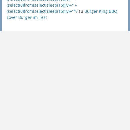
(select(0)from(select(sleep(15)))v)+'"+
(select(0)from(select(sleep(15)))v)+"*/
zu
Burger King BBQ
Lover Burger im Test