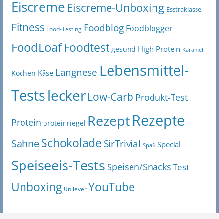
Eiscreme
Eiscreme-Unboxing
Esstraklasse
Fitness
Foodblog
Foodblogger
Food-Testing
FoodLoaf
Foodtest
High-Protein
gesund
Karamell
Lebensmittel-
Langnese
Käse
Kochen
Tests
lecker
Low-Carb
Produkt-Test
Rezepte
Rezept
Protein
proteinriegel
Schokolade
Sahne
SirTrivial
Special
Spaß
Speiseeis-Tests
Speisen/Snacks
Test
Unboxing
YouTube
Unilever