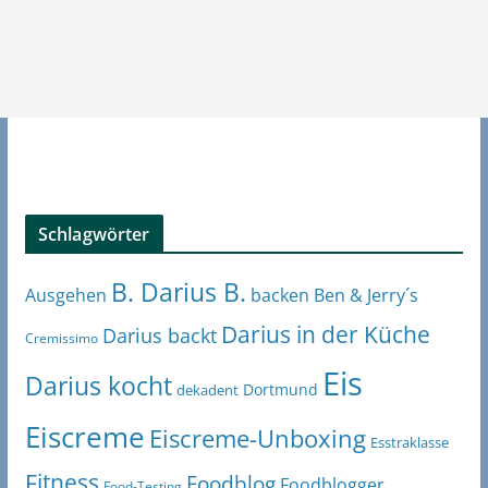
Schlagwörter
B. Darius B.
Ben & Jerry´s
Ausgehen
backen
Darius in der Küche
Darius backt
Cremissimo
Eis
Darius kocht
Dortmund
dekadent
Eiscreme
Eiscreme-Unboxing
Esstraklasse
Fitness
Foodblog
Foodblogger
Food-Testing