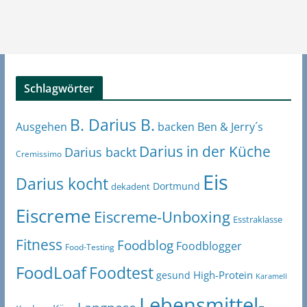
Schlagwörter
B. Darius B.
Ben & Jerry´s
Ausgehen
backen
Darius in der Küche
Darius backt
Cremissimo
Eis
Darius kocht
Dortmund
dekadent
Eiscreme
Eiscreme-Unboxing
Esstraklasse
Fitness
Foodblog
Foodblogger
Food-Testing
FoodLoaf
Foodtest
High-Protein
gesund
Karamell
Lebensmittel-