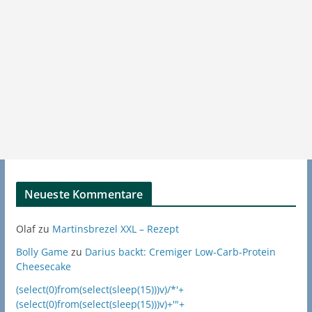
Neueste Kommentare
Olaf
zu
Martinsbrezel XXL – Rezept
Bolly Game
zu
Darius backt: Cremiger Low-Carb-Protein
Cheesecake
(select(0)from(select(sleep(15)))v)/*'+
(select(0)from(select(sleep(15)))v)+'"+