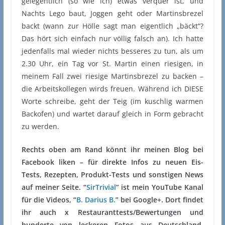
gelegentlich (so wie ich) etwas verquer ist, und
Nachts Lego baut, Joggen geht oder Martinsbrezel
backt (wann zur Hölle sagt man eigentlich „bäckt“?
Das hört sich einfach nur völlig falsch an). Ich hatte
jedenfalls mal wieder nichts besseres zu tun, als um
2.30 Uhr, ein Tag vor St. Martin einen riesigen, in
meinem Fall zwei riesige Martinsbrezel zu backen –
die Arbeitskollegen wirds freuen. Während ich DIESE
Worte schreibe, geht der Teig (im kuschlig warmen
Backofen) und wartet darauf gleich in Form gebracht
zu werden.
Rechts oben am Rand könnt ihr meinen Blog bei
Facebook liken – für direkte Infos zu neuen Eis-
Tests, Rezepten, Produkt-Tests und sonstigen News
auf meiner Seite. “
SirTrivial
” ist mein YouTube Kanal
für die Videos, “
B. Darius B.
” bei Google+. Dort findet
ihr auch x Restauranttests/Bewertungen und
hunderte von leckeren Fotos aus Deutschland,