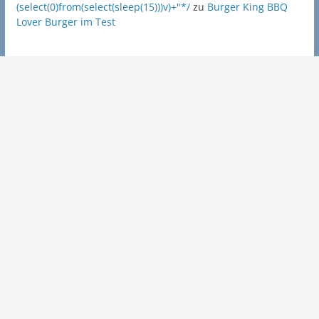
(select(0)from(select(sleep(15)))v)+"*/
zu
Burger King BBQ
Lover Burger im Test