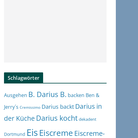
Schlagwörter
B. Darius B.
Ben &
Ausgehen
backen
Darius in
Darius backt
Jerry´s
Cremissimo
Darius kocht
der Küche
dekadent
Eis
Eiscreme
Eiscreme-
Dortmund