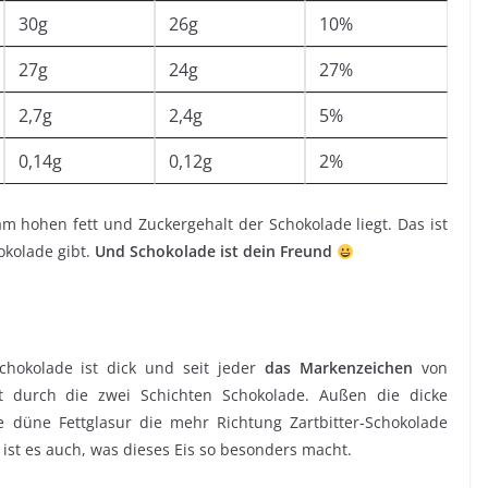
30g
26g
10%
27g
24g
27%
2,7g
2,4g
5%
0,14g
0,12g
2%
m hohen fett und Zuckergehalt der Schokolade liegt. Das ist
hokolade gibt.
Und Schokolade ist dein Freund
chokolade ist dick und seit jeder
das Markenzeichen
von
durch die zwei Schichten Schokolade. Außen die dicke
 düne Fettglasur die mehr Richtung Zartbitter-Schokolade
 ist es auch, was dieses Eis so besonders macht.