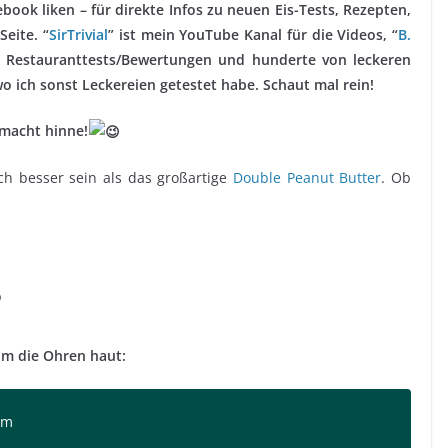
ook liken – für direkte Infos zu neuen Eis-Tests, Rezepten,
eite. “
SirTrivial
” ist mein YouTube Kanal für die Videos, “
B.
 x Restauranttests/Bewertungen und hunderte von leckeren
 ich sonst Leckereien getestet habe. Schaut mal rein!
macht hinne!
ch besser sein als das großartige
Double Peanut Butter
. Ob
?
um die Ohren haut:
um