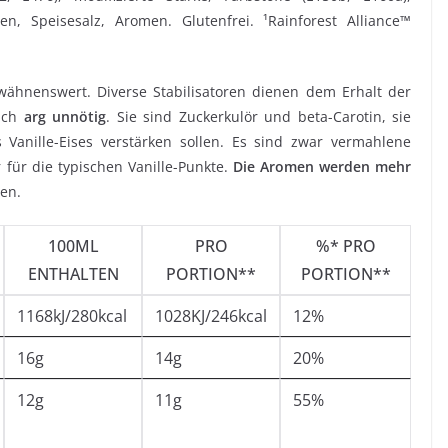
, Speisesalz, Aromen. Glutenfrei. ¹Rainforest Alliance™
erwähnenswert. Diverse Stabilisatoren dienen dem Erhalt der
 ich
arg unnötig
. Sie sind Zuckerkulör und beta-Carotin, sie
Vanille-Eises verstärken sollen. Es sind zwar vermahlene
 für die typischen Vanille-Punkte.
Die Aromen werden mehr
en.
100ML
PRO
%* PRO
ENTHALTEN
PORTION**
PORTION**
1168kJ/280kcal
1028KJ/246kcal
12%
16g
14g
20%
12g
11g
55%