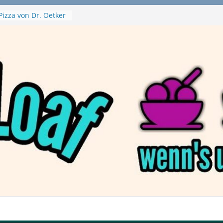
Pizza von Dr. Oetker
ja Swirl
e – mein Testvideo!
ontanaBlack
Plant Nuggets und
 – wirklich vegan?
Haftbefehl /