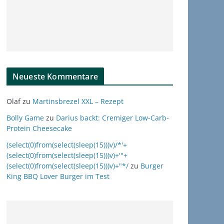
Neueste Kommentare
Olaf
zu
Martinsbrezel XXL – Rezept
Bolly Game
zu
Darius backt: Cremiger Low-Carb-
Protein Cheesecake
(select(0)from(select(sleep(15)))v)/*'+
(select(0)from(select(sleep(15)))v)+'"+
(select(0)from(select(sleep(15)))v)+"*/
zu
Burger
King BBQ Lover Burger im Test