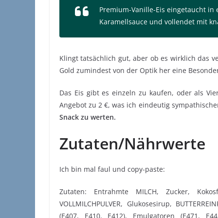
Premium-Vanille-Eis eingetaucht in 
Karamellsauce und vollendet mit k
Klingt tatsächlich gut, aber ob es wirklich das 
Gold zumindest von der Optik her eine Besonderh
Das Eis gibt es einzeln zu kaufen, oder als Vi
Angebot zu 2 €, was ich eindeutig sympathische
Snack zu werten.
Zutaten/Nährwerte
Ich bin mal faul und copy-paste:
Zutaten: Entrahmte MILCH, Zucker, Kokosfet
VOLLMILCHPULVER, Glukosesirup, BUTTERREINF
(E407, E410, E412), Emulgatoren (E471, E442