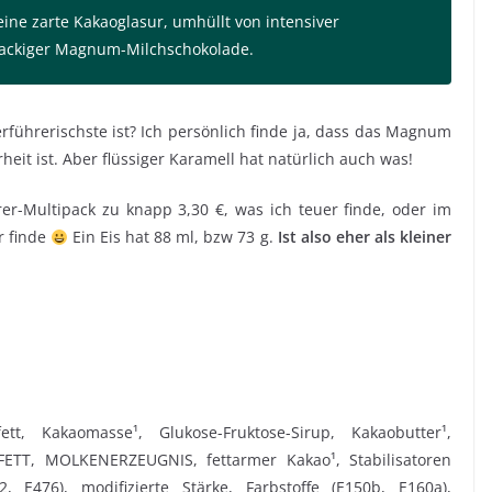
eine zarte Kakaoglasur, umhüllt von intensiver
nackiger Magnum-Milchschokolade.
verführerischste ist? Ich persönlich finde ja, dass das Magnum
eit ist. Aber flüssiger Karamell hat natürlich auch was!
erer-Multipack zu knapp 3,30 €, was ich teuer finde, oder im
r finde
Ein Eis hat 88 ml, bzw 73 g.
Ist also eher als kleiner
t, Kakaomasse¹, Glukose-Fruktose-Sirup, Kakaobutter¹,
ETT, MOLKENERZEUGNIS, fettarmer Kakao¹, Stabilisatoren
, E476), modifizierte Stärke, Farbstoffe (E150b, E160a),