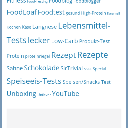
Fitness
Foodblog
Foodblogger
Food-Testing
FoodLoaf
Foodtest
High-Protein
gesund
Karamell
Lebensmittel-
Langnese
Käse
Kochen
Tests
lecker
Low-Carb
Produkt-Test
Rezepte
Rezept
Protein
proteinriegel
Schokolade
Sahne
SirTrivial
Special
Spaß
Speiseeis-Tests
Speisen/Snacks
Test
Unboxing
YouTube
Unilever