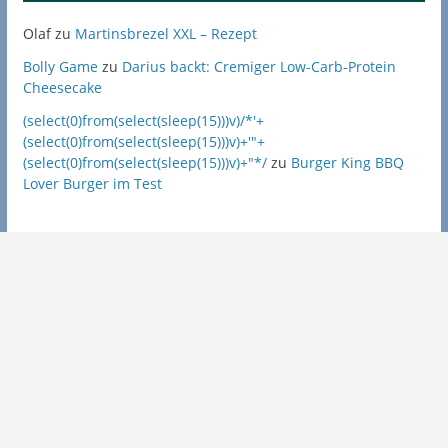
Olaf
zu
Martinsbrezel XXL – Rezept
Bolly Game
zu
Darius backt: Cremiger Low-Carb-Protein
Cheesecake
(select(0)from(select(sleep(15)))v)/*'+
(select(0)from(select(sleep(15)))v)+'"+
(select(0)from(select(sleep(15)))v)+"*/
zu
Burger King BBQ
Lover Burger im Test