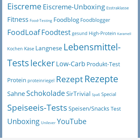
Eiscreme
Eiscreme-Unboxing
Esstraklasse
Fitness
Foodblog
Foodblogger
Food-Testing
FoodLoaf
Foodtest
High-Protein
gesund
Karamell
Lebensmittel-
Langnese
Käse
Kochen
Tests
lecker
Low-Carb
Produkt-Test
Rezepte
Rezept
Protein
proteinriegel
Schokolade
Sahne
SirTrivial
Special
Spaß
Speiseeis-Tests
Speisen/Snacks
Test
Unboxing
YouTube
Unilever