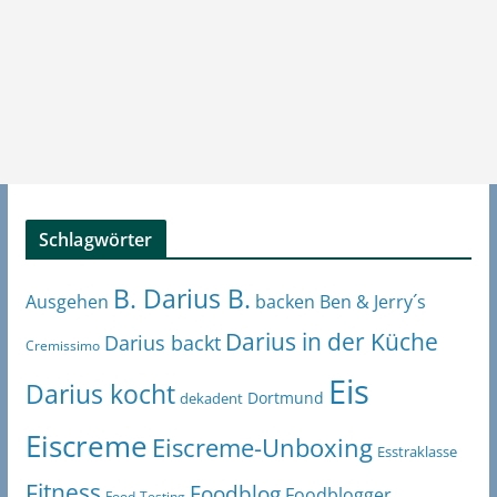
Schlagwörter
B. Darius B.
Ben & Jerry´s
Ausgehen
backen
Darius in der Küche
Darius backt
Cremissimo
Eis
Darius kocht
Dortmund
dekadent
Eiscreme
Eiscreme-Unboxing
Esstraklasse
Fitness
Foodblog
Foodblogger
Food-Testing