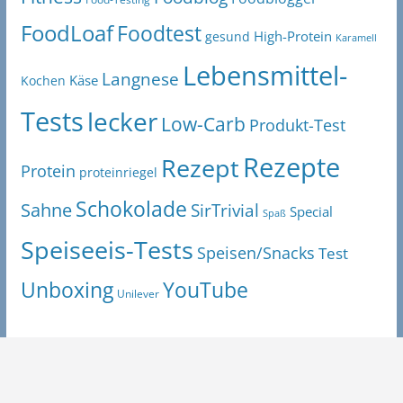
FoodLoaf
Foodtest
High-Protein
gesund
Karamell
Lebensmittel-
Langnese
Käse
Kochen
Tests
lecker
Low-Carb
Produkt-Test
Rezepte
Rezept
Protein
proteinriegel
Schokolade
Sahne
SirTrivial
Special
Spaß
Speiseeis-Tests
Speisen/Snacks
Test
Unboxing
YouTube
Unilever