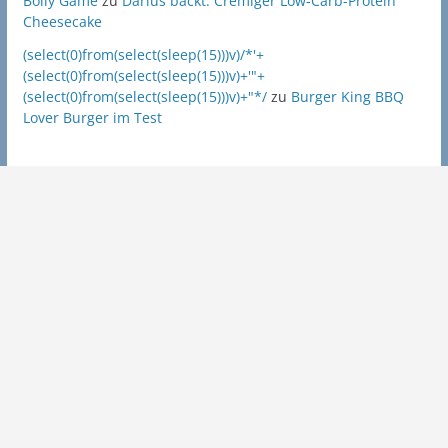
Bolly Game
zu
Darius backt: Cremiger Low-Carb-Protein
Cheesecake
(select(0)from(select(sleep(15)))v)/*'+
(select(0)from(select(sleep(15)))v)+'"+
(select(0)from(select(sleep(15)))v)+"*/
zu
Burger King BBQ
Lover Burger im Test