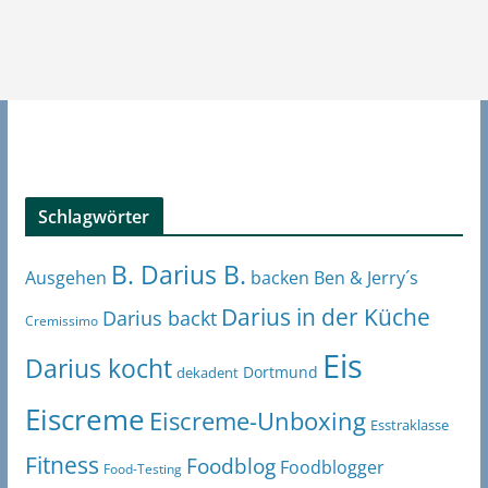
Schlagwörter
B. Darius B.
Ben & Jerry´s
Ausgehen
backen
Darius in der Küche
Darius backt
Cremissimo
Eis
Darius kocht
Dortmund
dekadent
Eiscreme
Eiscreme-Unboxing
Esstraklasse
Fitness
Foodblog
Foodblogger
Food-Testing