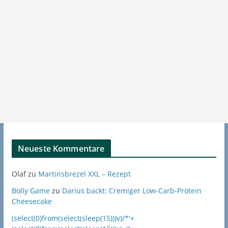
Neueste Kommentare
Olaf
zu
Martinsbrezel XXL – Rezept
Bolly Game
zu
Darius backt: Cremiger Low-Carb-Protein
Cheesecake
(select(0)from(select(sleep(15)))v)/*'+