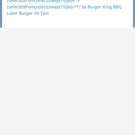
(select(0)from(select(sleep(15)))v)+'"+
(select(0)from(select(sleep(15)))v)+"*/
zu
Burger King BBQ
Lover Burger im Test