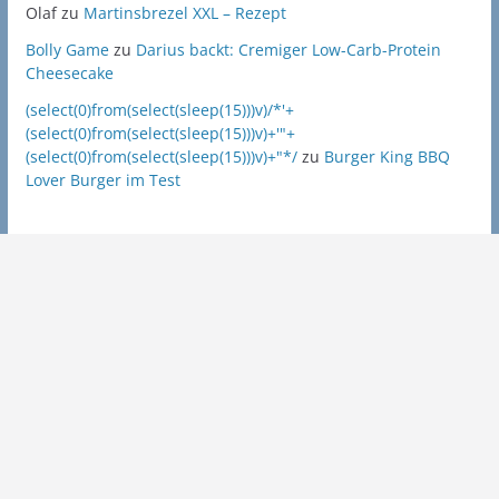
Olaf
zu
Martinsbrezel XXL – Rezept
Bolly Game
zu
Darius backt: Cremiger Low-Carb-Protein
Cheesecake
(select(0)from(select(sleep(15)))v)/*'+
(select(0)from(select(sleep(15)))v)+'"+
(select(0)from(select(sleep(15)))v)+"*/
zu
Burger King BBQ
Lover Burger im Test