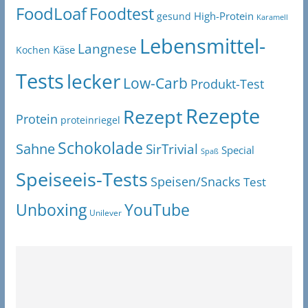
FoodLoaf
Foodtest
High-Protein
gesund
Karamell
Lebensmittel-
Langnese
Käse
Kochen
Tests
lecker
Low-Carb
Produkt-Test
Rezepte
Rezept
Protein
proteinriegel
Schokolade
Sahne
SirTrivial
Special
Spaß
Speiseeis-Tests
Speisen/Snacks
Test
Unboxing
YouTube
Unilever