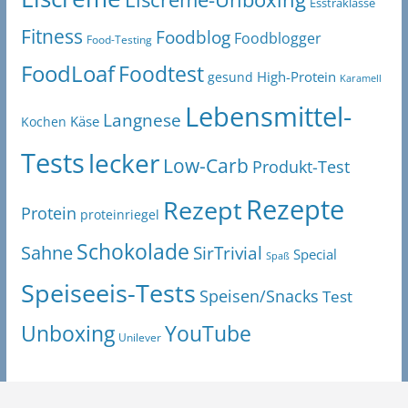
Esstraklasse
Fitness
Foodblog
Foodblogger
Food-Testing
FoodLoaf
Foodtest
High-Protein
gesund
Karamell
Lebensmittel-
Langnese
Käse
Kochen
Tests
lecker
Low-Carb
Produkt-Test
Rezepte
Rezept
Protein
proteinriegel
Schokolade
Sahne
SirTrivial
Special
Spaß
Speiseeis-Tests
Speisen/Snacks
Test
Unboxing
YouTube
Unilever