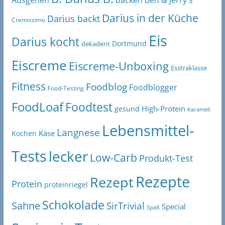
Ausgehen
backen
Darius in der Küche
Darius backt
Cremissimo
Eis
Darius kocht
Dortmund
dekadent
Eiscreme
Eiscreme-Unboxing
Esstraklasse
Fitness
Foodblog
Foodblogger
Food-Testing
FoodLoaf
Foodtest
High-Protein
gesund
Karamell
Lebensmittel-
Langnese
Käse
Kochen
Tests
lecker
Low-Carb
Produkt-Test
Rezepte
Rezept
Protein
proteinriegel
Schokolade
Sahne
SirTrivial
Special
Spaß