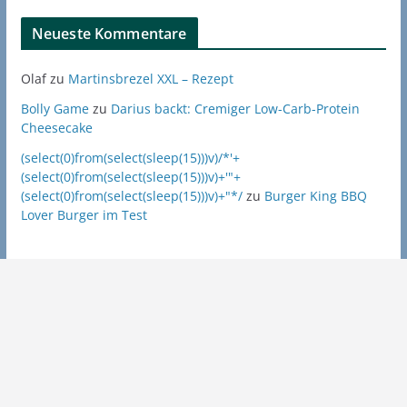
Neueste Kommentare
Olaf
zu
Martinsbrezel XXL – Rezept
Bolly Game
zu
Darius backt: Cremiger Low-Carb-Protein
Cheesecake
(select(0)from(select(sleep(15)))v)/*'+
(select(0)from(select(sleep(15)))v)+'"+
(select(0)from(select(sleep(15)))v)+"*/
zu
Burger King BBQ
Lover Burger im Test