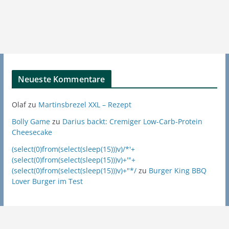
Neueste Kommentare
Olaf
zu
Martinsbrezel XXL – Rezept
Bolly Game
zu
Darius backt: Cremiger Low-Carb-Protein
Cheesecake
(select(0)from(select(sleep(15)))v)/*'+
(select(0)from(select(sleep(15)))v)+'"+
(select(0)from(select(sleep(15)))v)+"*/
zu
Burger King BBQ
Lover Burger im Test