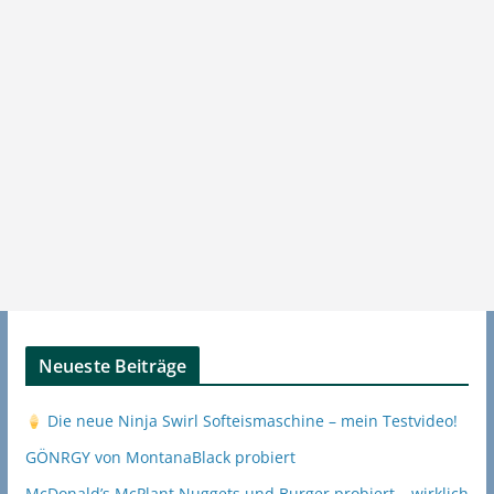
Neueste Beiträge
Die neue Ninja Swirl Softeismaschine – mein Testvideo!
GÖNRGY von MontanaBlack probiert
McDonald’s McPlant Nuggets und Burger probiert – wirklich