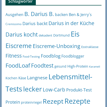
Schlagwörter
B. Darius B.
Ben & Jerry´s
Ausgehen
backen
Darius in der Küche
Darius backt
Cremissimo
Eis
Darius kocht
Dortmund
dekadent
Eiscreme
Eiscreme-Unboxing
Esstraklasse
Fitness
Foodblog
Foodblogger
Food-Testing
FoodLoaf
Foodtest
High-Protein
gesund
Karamell
Lebensmittel-
Langnese
Käse
Kochen
Tests
lecker
Low-Carb
Produkt-Test
Rezepte
Rezept
Protein
proteinriegel