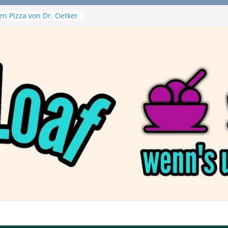
en Pizza von Dr. Oetker
Ninja Swirl
hine – mein Testvideo!
 MontanaBlack
 McPlant Nuggets und
ert – wirklich vegan?
on Haftbefehl /
a