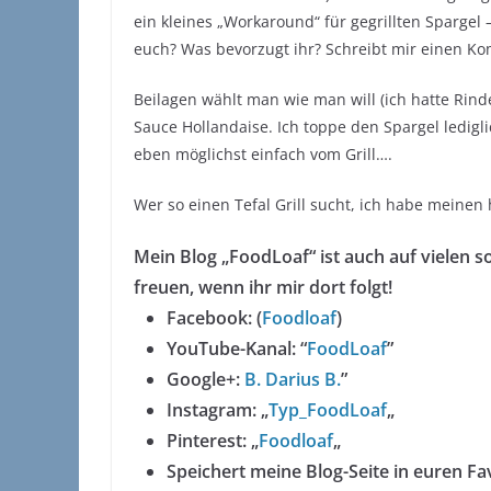
ein kleines „Workaround“ für gegrillten Spargel
euch? Was bevorzugt ihr? Schreibt mir einen K
Beilagen wählt man wie man will (ich hatte Ri
Sauce Hollandaise. Ich toppe den Spargel ledigl
eben möglichst einfach vom Grill….
Wer so einen Tefal Grill sucht, ich habe meinen
Mein Blog „FoodLoaf“ ist auch auf vielen s
freuen, wenn ihr mir dort folgt!
Facebook: (
Foodloaf
)
YouTube-Kanal: “
FoodLoaf
”
Google+:
B. Darius B.
”
Instagram: „
Typ_FoodLoaf
„
Pinterest: „
Foodloaf
„
Speichert meine Blog-Seite in euren Fav