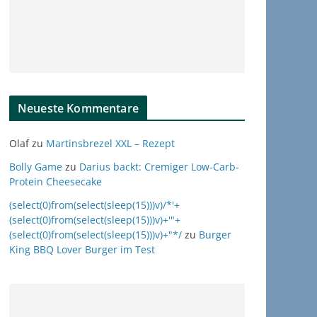
Neueste Kommentare
Olaf
zu
Martinsbrezel XXL – Rezept
Bolly Game
zu
Darius backt: Cremiger Low-Carb-
Protein Cheesecake
(select(0)from(select(sleep(15)))v)/*'+
(select(0)from(select(sleep(15)))v)+'"+
(select(0)from(select(sleep(15)))v)+"*/
zu
Burger
King BBQ Lover Burger im Test