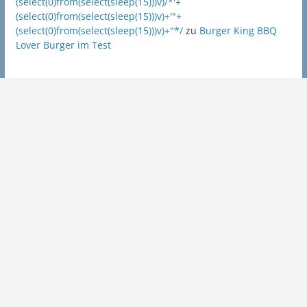
(select(0)from(select(sleep(15)))v)/*'+
(select(0)from(select(sleep(15)))v)+'"+
(select(0)from(select(sleep(15)))v)+"*/
zu
Burger King BBQ
Lover Burger im Test