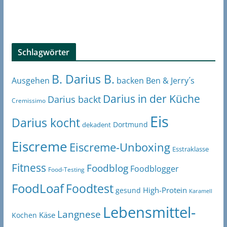
Schlagwörter
B. Darius B.
Ben & Jerry´s
Ausgehen
backen
Darius in der Küche
Darius backt
Cremissimo
Eis
Darius kocht
Dortmund
dekadent
Eiscreme
Eiscreme-Unboxing
Esstraklasse
Fitness
Foodblog
Foodblogger
Food-Testing
FoodLoaf
Foodtest
High-Protein
gesund
Karamell
Lebensmittel-
Langnese
Käse
Kochen