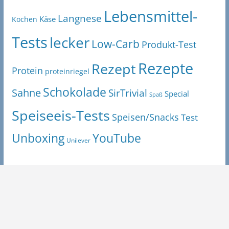
Lebensmittel-
Langnese
Käse
Kochen
Tests
lecker
Low-Carb
Produkt-Test
Rezepte
Rezept
Protein
proteinriegel
Schokolade
Sahne
SirTrivial
Special
Spaß
Speiseeis-Tests
Speisen/Snacks
Test
Unboxing
YouTube
Unilever