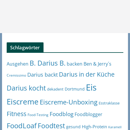
Schlagwörter
B. Darius B.
Ben & Jerry´s
Ausgehen
backen
Darius in der Küche
Darius backt
Cremissimo
Eis
Darius kocht
Dortmund
dekadent
Eiscreme
Eiscreme-Unboxing
Esstraklasse
Fitness
Foodblog
Foodblogger
Food-Testing
FoodLoaf
Foodtest
High-Protein
gesund
Karamell