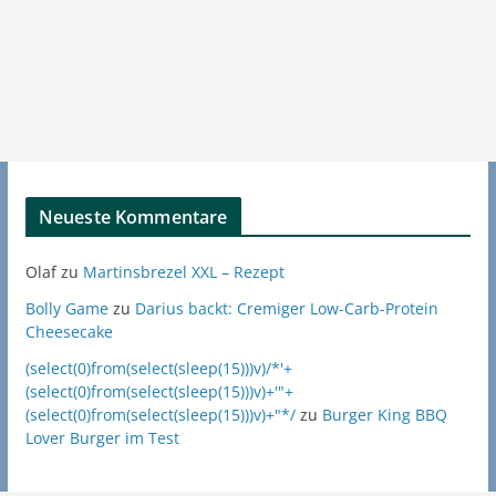
Neueste Kommentare
Olaf
zu
Martinsbrezel XXL – Rezept
Bolly Game
zu
Darius backt: Cremiger Low-Carb-Protein
Cheesecake
(select(0)from(select(sleep(15)))v)/*'+
(select(0)from(select(sleep(15)))v)+'"+
(select(0)from(select(sleep(15)))v)+"*/
zu
Burger King BBQ
Lover Burger im Test