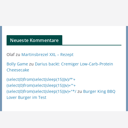
Neueste Kommentare
Olaf
zu
Martinsbrezel XXL – Rezept
Bolly Game
zu
Darius backt: Cremiger Low-Carb-Protein
Cheesecake
(select(0)from(select(sleep(15)))v)/*'+
(select(0)from(select(sleep(15)))v)+'"+
(select(0)from(select(sleep(15)))v)+"*/
zu
Burger King BBQ
Lover Burger im Test