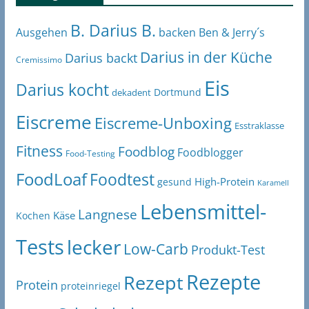
B. Darius B.
Ben & Jerry´s
Ausgehen
backen
Darius in der Küche
Darius backt
Cremissimo
Eis
Darius kocht
Dortmund
dekadent
Eiscreme
Eiscreme-Unboxing
Esstraklasse
Fitness
Foodblog
Foodblogger
Food-Testing
FoodLoaf
Foodtest
High-Protein
gesund
Karamell
Lebensmittel-
Langnese
Käse
Kochen
Tests
lecker
Low-Carb
Produkt-Test
Rezepte
Rezept
Protein
proteinriegel