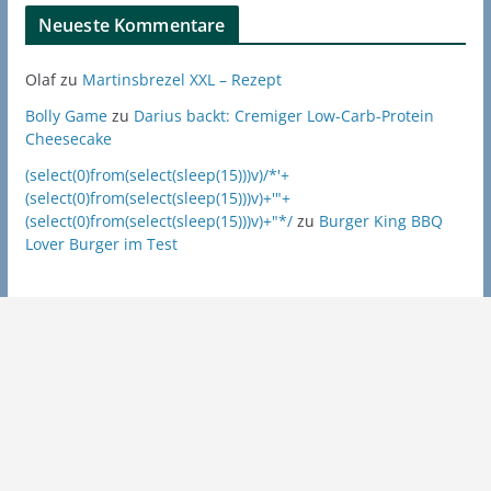
Neueste Kommentare
Olaf
zu
Martinsbrezel XXL – Rezept
Bolly Game
zu
Darius backt: Cremiger Low-Carb-Protein
Cheesecake
(select(0)from(select(sleep(15)))v)/*'+
(select(0)from(select(sleep(15)))v)+'"+
(select(0)from(select(sleep(15)))v)+"*/
zu
Burger King BBQ
Lover Burger im Test