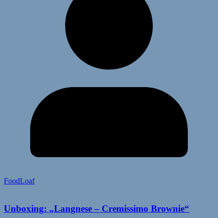
FoodLoaf
Unboxing: „Langnese – Cremissimo Brownie“