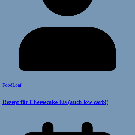
FoodLoaf
Rezept für Cheesecake Eis (auch low carb!)