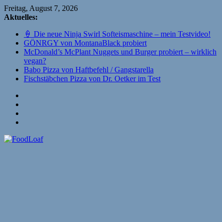
Zum
Freitag, August 7, 2026
Inhalt
Aktuelles:
springen
🍦 Die neue Ninja Swirl Softeismaschine – mein Testvideo!
GÖNRGY von MontanaBlack probiert
McDonald’s McPlant Nuggets und Burger probiert – wirklich
vegan?
Babo Pizza von Haftbefehl / Gangstarella
Fischstäbchen Pizza von Dr. Oetker im Test