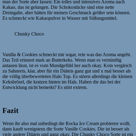
man der Sorte aber lassen: Ein tolles und intensives Aroma nach
Kakao, das ist gelungen. Die Schokostücke sind eine nette
Dreingabe, aber hätten für meinen Geschmack größer sein können.
Es schmeckt wie Kakaopulver in Wasser mit Süßungsmittel.
Chunky Choco
Vanilla & Cookies schmeckt mir sogar, rein was das Aroma angeht.
Das Teil erinnert stark an Butterkeks. Wenn man es vernünftig
antauen lässt, ist es vom Mundgefühl her auch okay. Kein vergleich
zu Sahneeis, klar, aber für ein Diäteis ganz gut und x mal besser als
die völlig überbewerteten Halo Top. Es stören allerdings die kleinen
Keksbrösel, die kratzen hinten im Hals. Haben die das bei der
Entwicklung nicht bemerkt? Es stört extrem.
Fazit
Wenn ihr also mal unbedingt die Rocka Ice Cream probieren wollt,
dann kauft wenigstens die Sorte Vanille Cookies. Die ist besser als
viele andere Ditäeis und ganz okay. Die Chunky Choco Sorte ist ein