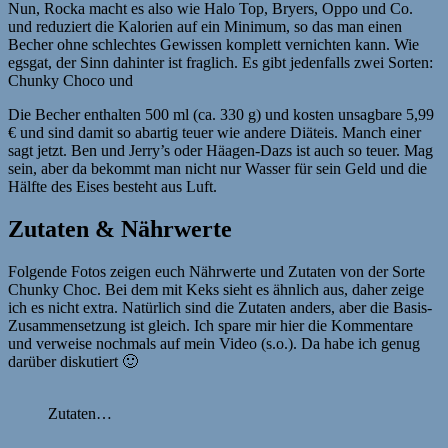
Nun, Rocka macht es also wie Halo Top, Bryers, Oppo und Co.
und reduziert die Kalorien auf ein Minimum, so das man einen
Becher ohne schlechtes Gewissen komplett vernichten kann. Wie
egsgat, der Sinn dahinter ist fraglich. Es gibt jedenfalls zwei Sorten:
Chunky Choco und
Die Becher enthalten 500 ml (ca. 330 g) und kosten unsagbare 5,99
€ und sind damit so abartig teuer wie andere Diäteis. Manch einer
sagt jetzt. Ben und Jerry’s oder Häagen-Dazs ist auch so teuer. Mag
sein, aber da bekommt man nicht nur Wasser für sein Geld und die
Hälfte des Eises besteht aus Luft.
Zutaten & Nährwerte
Folgende Fotos zeigen euch Nährwerte und Zutaten von der Sorte
Chunky Choc. Bei dem mit Keks sieht es ähnlich aus, daher zeige
ich es nicht extra. Natürlich sind die Zutaten anders, aber die Basis-
Zusammensetzung ist gleich. Ich spare mir hier die Kommentare
und verweise nochmals auf mein Video (s.o.). Da habe ich genug
darüber diskutiert 🙂
Zutaten…