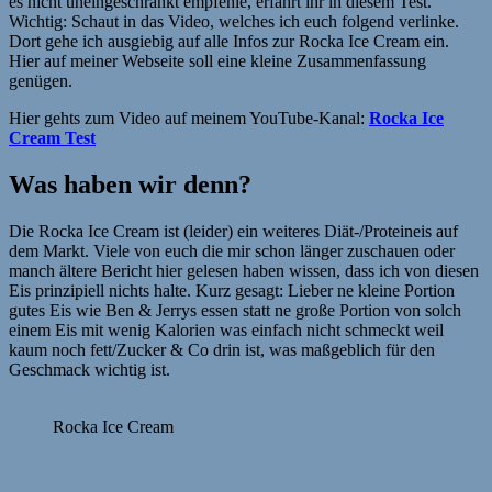
es nicht uneingeschränkt empfehle, erfahrt ihr in diesem Test.
Wichtig: Schaut in das Video, welches ich euch folgend verlinke.
Dort gehe ich ausgiebig auf alle Infos zur Rocka Ice Cream ein.
Hier auf meiner Webseite soll eine kleine Zusammenfassung
genügen.
Hier gehts zum Video auf meinem YouTube-Kanal:
Rocka Ice
Cream Test
Was haben wir denn?
Die Rocka Ice Cream ist (leider) ein weiteres Diät-/Proteineis auf
dem Markt. Viele von euch die mir schon länger zuschauen oder
manch ältere Bericht hier gelesen haben wissen, dass ich von diesen
Eis prinzipiell nichts halte. Kurz gesagt: Lieber ne kleine Portion
gutes Eis wie Ben & Jerrys essen statt ne große Portion von solch
einem Eis mit wenig Kalorien was einfach nicht schmeckt weil
kaum noch fett/Zucker & Co drin ist, was maßgeblich für den
Geschmack wichtig ist.
Rocka Ice Cream