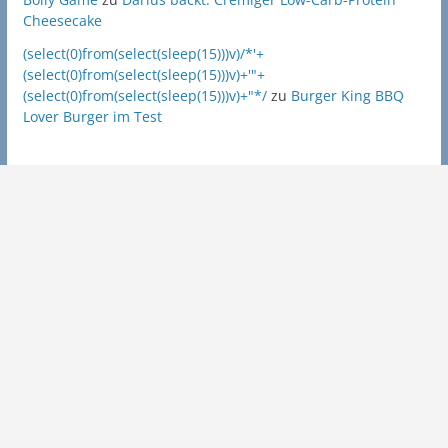
Cheesecake
(select(0)from(select(sleep(15)))v)/*'+
(select(0)from(select(sleep(15)))v)+'"+
(select(0)from(select(sleep(15)))v)+"*/
zu
Burger King BBQ
Lover Burger im Test