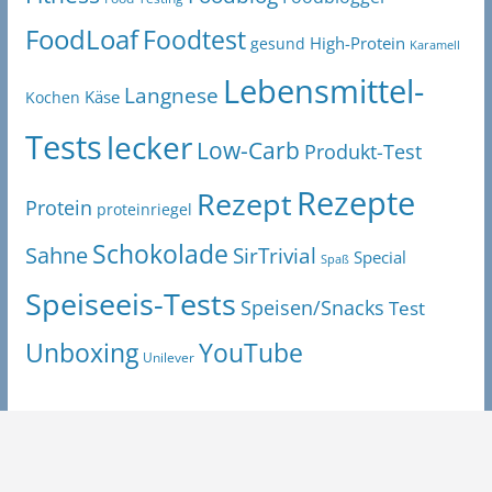
FoodLoaf
Foodtest
High-Protein
gesund
Karamell
Lebensmittel-
Langnese
Käse
Kochen
Tests
lecker
Low-Carb
Produkt-Test
Rezepte
Rezept
Protein
proteinriegel
Schokolade
Sahne
SirTrivial
Special
Spaß
Speiseeis-Tests
Speisen/Snacks
Test
Unboxing
YouTube
Unilever