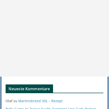
Neueste Kommentare
Olaf
zu
Martinsbrezel XXL – Rezept
Bolly Game
zu
Darius backt: Cremiger Low-Carb-Protein