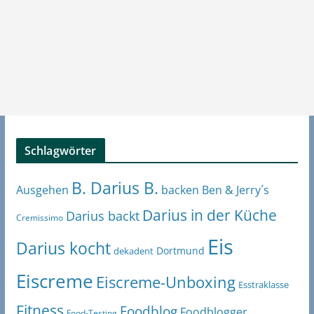
Schlagwörter
B. Darius B.
Ben & Jerry´s
Ausgehen
backen
Darius in der Küche
Darius backt
Cremissimo
Eis
Darius kocht
Dortmund
dekadent
Eiscreme
Eiscreme-Unboxing
Esstraklasse
Fitness
Foodblog
Foodblogger
Food-Testing