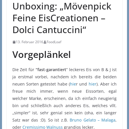
Unboxing: „Mövenpick
Feine EisCreationen –
Dolci Cantuccini“
13. Februar 2016
FoodLoaf
Vorgeplänkel
Die Zeit für
“fast-garantiert
” leckeres Eis von B & J ist
ja erstmal vorbei, nachdem ich bereits die beiden
neuen Sorten getestet habe (
hie
r und
hier
). Aber ich
freue mich immer, wenn neue Eissorten, egal
welcher Marke, erscheinen, da ich einfach neugierig
bin und schließlich auch anderes Eis, welches vllt.
„simpler“ ist, sehr genial sein kein (oha, ein langer
Satz war das :D). So ist z.B.
Bruno Gelato – Malaga
,
oder
Cremissimo Walnuss
grandios lecker.