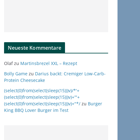
Neueste Kommentare
Olaf
zu
Martinsbrezel XXL – Rezept
Bolly Game
zu
Darius backt: Cremiger Low-Carb-
Protein Cheesecake
(select(0)from(select(sleep(15)))v)/*'+
(select(0)from(select(sleep(15)))v)+'"+
(select(0)from(select(sleep(15)))v)+"*/
zu
Burger
King BBQ Lover Burger im Test