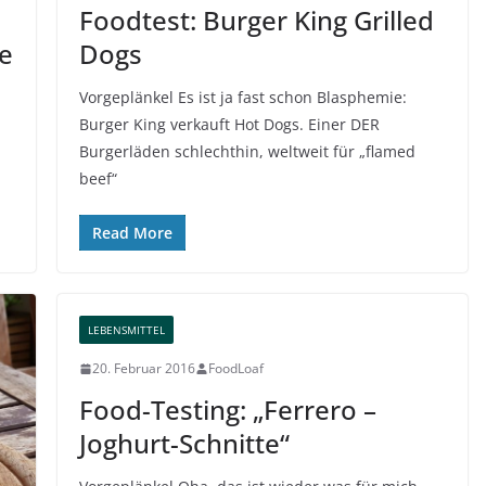
Foodtest: Burger King Grilled
e
Dogs
Vorgeplänkel Es ist ja fast schon Blasphemie:
Burger King verkauft Hot Dogs. Einer DER
Burgerläden schlechthin, weltweit für „flamed
beef“
Read More
LEBENSMITTEL
20. Februar 2016
FoodLoaf
Food-Testing: „Ferrero –
Joghurt-Schnitte“