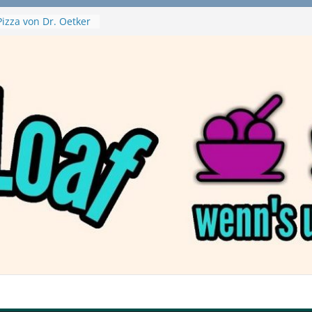
izza von Dr. Oetker
ja Swirl
 – mein Testvideo!
ontanaBlack
Plant Nuggets und
 – wirklich vegan?
Haftbefehl /