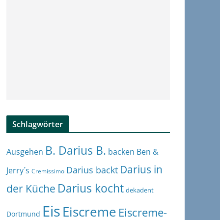
Schlagwörter
B. Darius B.
Ben &
Ausgehen
backen
Darius in
Darius backt
Jerry´s
Cremissimo
Darius kocht
der Küche
dekadent
Eis
Eiscreme
Eiscreme-
Dortmund