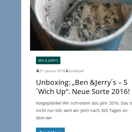
BEN & JERRY'S
21. Januar 2016
FoodLoaf
Unboxing: „Ben &Jerry´s – S
´Wich Up“. Neue Sorte 2016!
Vorgeplänkel Wir schreiben das Jahr 2016. Das i
nicht nur toll, weil wir jetzt nach 365 Tagen an
dem wir