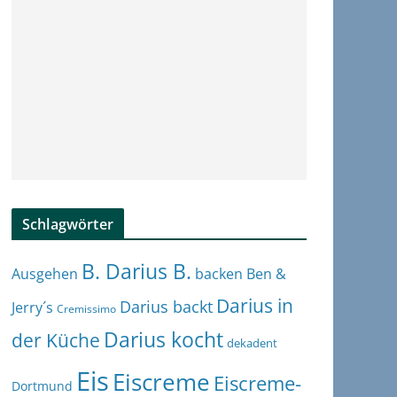
Schlagwörter
B. Darius B.
Ben &
Ausgehen
backen
Darius in
Darius backt
Jerry´s
Cremissimo
Darius kocht
der Küche
dekadent
Eis
Eiscreme
Eiscreme-
Dortmund