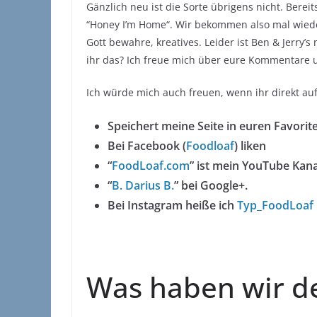
Gänzlich neu ist die Sorte übrigens nicht. Bere
“Honey I’m Home“. Wir bekommen also mal wieder 
Gott bewahre, kreatives. Leider ist Ben & Jerry’
ihr das? Ich freue mich über eure Kommentare 
Ich würde mich auch freuen, wenn ihr direkt a
Speichert meine Seite in euren Favorit
Bei Facebook (
Foodloaf
) liken
“
FoodLoaf.com
” ist mein YouTube Kana
“
B. Darius B.
” bei Google+.
Bei Instagram heiße ich
Typ_FoodLoaf
Was haben wir d