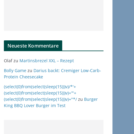
Neueste Kommentare
Olaf
zu
Martinsbrezel XXL – Rezept
Bolly Game
zu
Darius backt: Cremiger Low-Carb-
Protein Cheesecake
(select(0)from(select(sleep(15)))v)/*'+
(select(0)from(select(sleep(15)))v)+'"+
(select(0)from(select(sleep(15)))v)+"*/
zu
Burger
King BBQ Lover Burger im Test