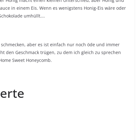
der Honig macht einen kleinen Unterschied, aber Honig und
 Sauce in einem Eis. Wenn es wenigstens Honig-Eis wäre oder
 Schokolade umhüllt….
al schmecken, aber es ist einfach nur noch öde und immer
icht den Geschmack trügen, zu dem ich gleich zu sprechen
 Home Sweet Honeycomb.
erte