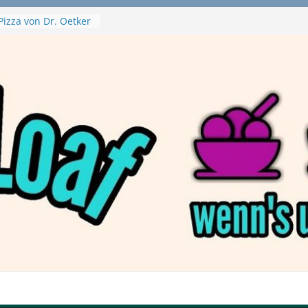
Pizza von Dr. Oetker
ja Swirl
e – mein Testvideo!
ontanaBlack
Plant Nuggets und
 – wirklich vegan?
Haftbefehl /