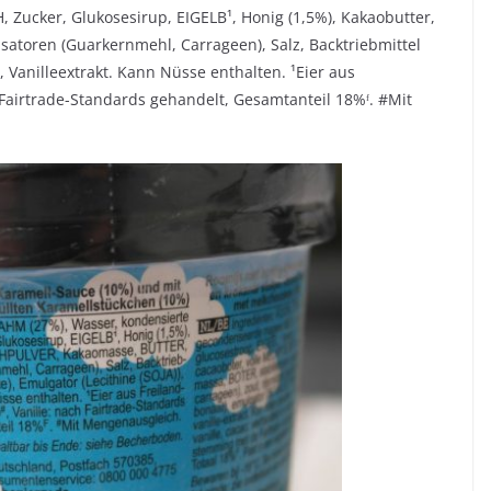
Zucker, Glukosesirup, EIGELB¹, Honig (1,5%), Kakaobutter,
atoren (Guarkernmehl, Carrageen), Salz, Backtriebmittel
, Vanilleextrakt. Kann Nüsse enthalten. ¹Eier aus
 Fairtrade-Standards gehandelt, Gesamtanteil 18%ᶠ. #Mit