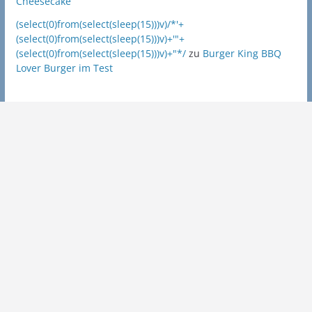
Cheesecake
(select(0)from(select(sleep(15)))v)/*'+
(select(0)from(select(sleep(15)))v)+'"+
(select(0)from(select(sleep(15)))v)+"*/
zu
Burger King BBQ
Lover Burger im Test