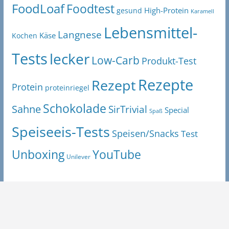
FoodLoaf
Foodtest
High-Protein
gesund
Karamell
Lebensmittel-
Langnese
Käse
Kochen
Tests
lecker
Low-Carb
Produkt-Test
Rezepte
Rezept
Protein
proteinriegel
Schokolade
Sahne
SirTrivial
Special
Spaß
Speiseeis-Tests
Speisen/Snacks
Test
Unboxing
YouTube
Unilever