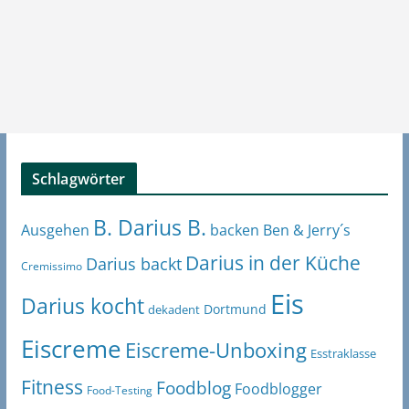
Schlagwörter
B. Darius B.
Ben & Jerry´s
Ausgehen
backen
Darius in der Küche
Darius backt
Cremissimo
Eis
Darius kocht
Dortmund
dekadent
Eiscreme
Eiscreme-Unboxing
Esstraklasse
Fitness
Foodblog
Foodblogger
Food-Testing