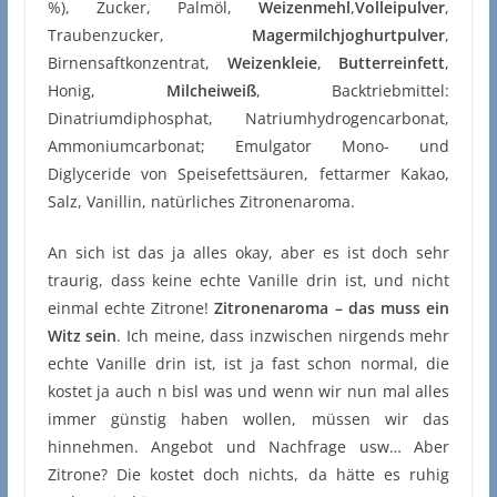
%), Zucker, Palmöl,
Weizenmehl
,
Volleipulver
,
Traubenzucker,
Magermilchjoghurtpulver
,
Birnensaftkonzentrat,
Weizenkleie
,
Butterreinfett
,
Honig,
Milcheiweiß
, Backtriebmittel:
Dinatriumdiphosphat, Natriumhydrogencarbonat,
Ammoniumcarbonat; Emulgator Mono- und
Diglyceride von Speisefettsäuren, fettarmer Kakao,
Salz, Vanillin, natürliches Zitronenaroma.
An sich ist das ja alles okay, aber es ist doch sehr
traurig, dass keine echte Vanille drin ist, und nicht
einmal echte Zitrone!
Zitronenaroma – das muss ein
Witz sein
. Ich meine, dass inzwischen nirgends mehr
echte Vanille drin ist, ist ja fast schon normal, die
kostet ja auch n bisl was und wenn wir nun mal alles
immer günstig haben wollen, müssen wir das
hinnehmen. Angebot und Nachfrage usw… Aber
Zitrone? Die kostet doch nichts, da hätte es ruhig