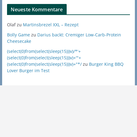
Neueste Kommentare
Olaf
zu
Martinsbrezel XXL – Rezept
Bolly Game
zu
Darius backt: Cremiger Low-Carb-Protein
Cheesecake
(select(0)from(select(sleep(15)))v)/*'+
(select(0)from(select(sleep(15)))v)+'"+
(select(0)from(select(sleep(15)))v)+"*/
zu
Burger King BBQ
Lover Burger im Test