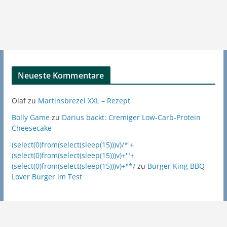
Neueste Kommentare
Olaf
zu
Martinsbrezel XXL – Rezept
Bolly Game
zu
Darius backt: Cremiger Low-Carb-Protein
Cheesecake
(select(0)from(select(sleep(15)))v)/*'+
(select(0)from(select(sleep(15)))v)+'"+
(select(0)from(select(sleep(15)))v)+"*/
zu
Burger King BBQ
Lover Burger im Test