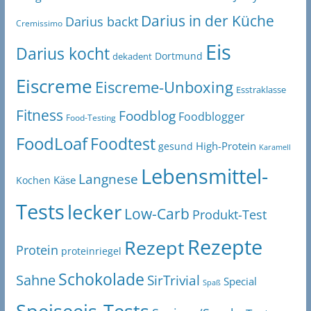
Darius in der Küche
Darius backt
Cremissimo
Eis
Darius kocht
Dortmund
dekadent
Eiscreme
Eiscreme-Unboxing
Esstraklasse
Fitness
Foodblog
Foodblogger
Food-Testing
FoodLoaf
Foodtest
High-Protein
gesund
Karamell
Lebensmittel-
Langnese
Käse
Kochen
Tests
lecker
Low-Carb
Produkt-Test
Rezepte
Rezept
Protein
proteinriegel
Schokolade
Sahne
SirTrivial
Special
Spaß
Speiseeis-Tests