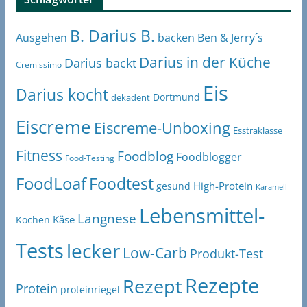
B. Darius B.
Ben & Jerry´s
Ausgehen
backen
Darius in der Küche
Darius backt
Cremissimo
Eis
Darius kocht
Dortmund
dekadent
Eiscreme
Eiscreme-Unboxing
Esstraklasse
Fitness
Foodblog
Foodblogger
Food-Testing
FoodLoaf
Foodtest
High-Protein
gesund
Karamell
Lebensmittel-
Langnese
Käse
Kochen
Tests
lecker
Low-Carb
Produkt-Test
Rezepte
Rezept
Protein
proteinriegel