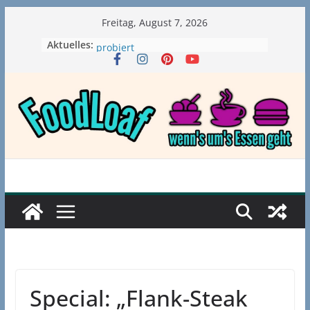
Zum
Freitag, August 7, 2026
Inhalt
Aktuelles:
GÖNRGY von MontanaBlack
springen
probiert
McDonald’s McPlant Nuggets und
Burger probiert – wirklich vegan?
Babo Pizza von Haftbefehl /
Gangstarella
Fischstäbchen Pizza von Dr. Oetker
im Test
Die neue Ninja Swirl
Softeismaschine – mein Testvideo!
Special: „Flank-Steak