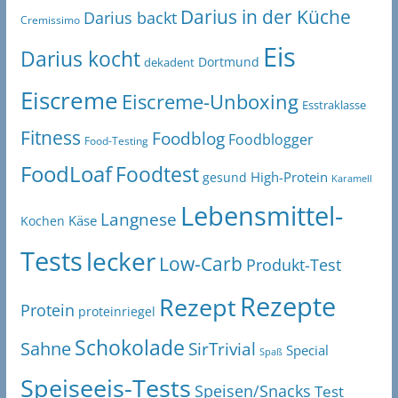
Darius in der Küche
Darius backt
Cremissimo
Eis
Darius kocht
Dortmund
dekadent
Eiscreme
Eiscreme-Unboxing
Esstraklasse
Fitness
Foodblog
Foodblogger
Food-Testing
FoodLoaf
Foodtest
High-Protein
gesund
Karamell
Lebensmittel-
Langnese
Käse
Kochen
Tests
lecker
Low-Carb
Produkt-Test
Rezepte
Rezept
Protein
proteinriegel
Schokolade
Sahne
SirTrivial
Special
Spaß
Speiseeis-Tests
Speisen/Snacks
Test