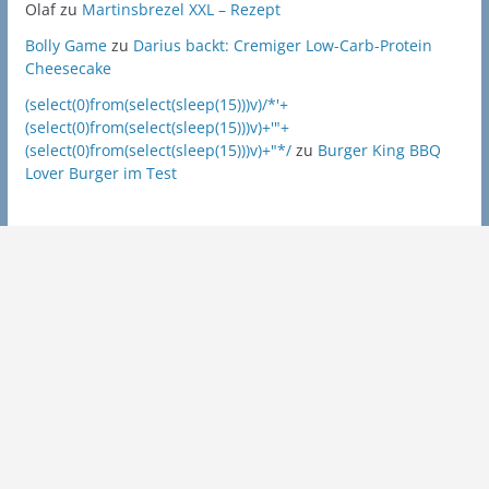
Olaf
zu
Martinsbrezel XXL – Rezept
Bolly Game
zu
Darius backt: Cremiger Low-Carb-Protein
Cheesecake
(select(0)from(select(sleep(15)))v)/*'+
(select(0)from(select(sleep(15)))v)+'"+
(select(0)from(select(sleep(15)))v)+"*/
zu
Burger King BBQ
Lover Burger im Test