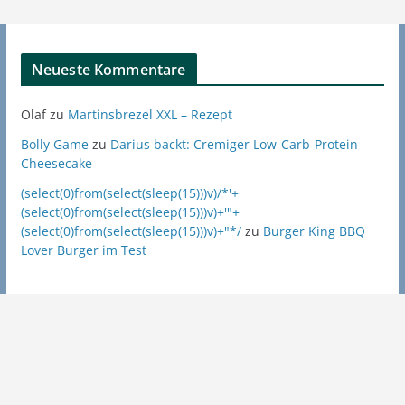
Neueste Kommentare
Olaf
zu
Martinsbrezel XXL – Rezept
Bolly Game
zu
Darius backt: Cremiger Low-Carb-Protein
Cheesecake
(select(0)from(select(sleep(15)))v)/*'+
(select(0)from(select(sleep(15)))v)+'"+
(select(0)from(select(sleep(15)))v)+"*/
zu
Burger King BBQ
Lover Burger im Test