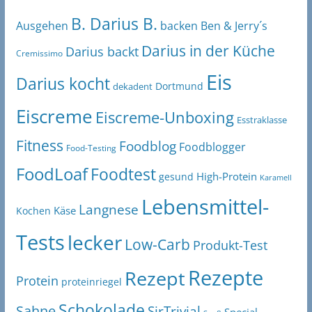
B. Darius B.
Ben & Jerry´s
Ausgehen
backen
Darius in der Küche
Darius backt
Cremissimo
Eis
Darius kocht
Dortmund
dekadent
Eiscreme
Eiscreme-Unboxing
Esstraklasse
Fitness
Foodblog
Foodblogger
Food-Testing
FoodLoaf
Foodtest
High-Protein
gesund
Karamell
Lebensmittel-
Langnese
Käse
Kochen
Tests
lecker
Low-Carb
Produkt-Test
Rezepte
Rezept
Protein
proteinriegel
Schokolade
Sahne
SirTrivial
Special