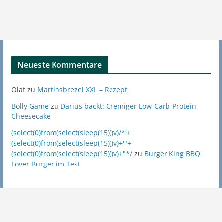
Neueste Kommentare
Olaf
zu
Martinsbrezel XXL – Rezept
Bolly Game
zu
Darius backt: Cremiger Low-Carb-Protein
Cheesecake
(select(0)from(select(sleep(15)))v)/*'+
(select(0)from(select(sleep(15)))v)+'"+
(select(0)from(select(sleep(15)))v)+"*/
zu
Burger King BBQ
Lover Burger im Test