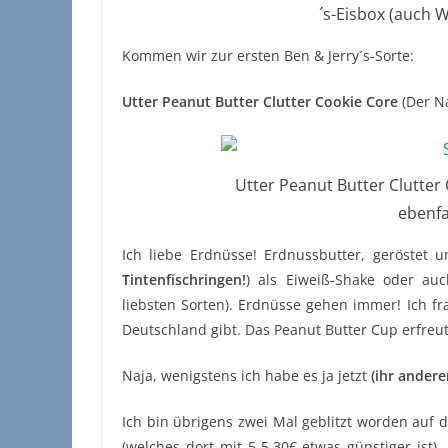
´s-Eisbox (auch W
Kommen wir zur ersten Ben & Jerry´s-Sorte:
Utter Peanut Butter Clutter Cookie Core
(Der Na
Utter Peanut Butter Clutter
ebenfa
Ich liebe Erdnüsse! Erdnussbutter, geröstet 
Tintenfischringen!
) als Eiweiß-Shake oder au
liebsten Sorten). Erdnüsse gehen immer! Ich fr
Deutschland gibt. Das Peanut Butter Cup erfreut
Naja, wenigstens ich habe es ja jetzt
(ihr anderen
Ich bin übrigens zwei Mal geblitzt worden auf 
(welches dort mit 5-5,30€ etwas günstiger ist)