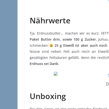
Nährwerte
Tja, Erdnussbutter… machen wir es kurz: FETT!
Paket Butter drin, sowie 100 g Zucker
. Juhu
schmecken
25 g Eiweiß ist aber auch noch
Nüsse sind neben Fett auch reich an Eiweiß.
gesättigten Fettsäuren gefällt, denn die restl
Erdnuss sei Dank.
D
Unboxing
Bei den Cores ist der erste optische Eindruck 