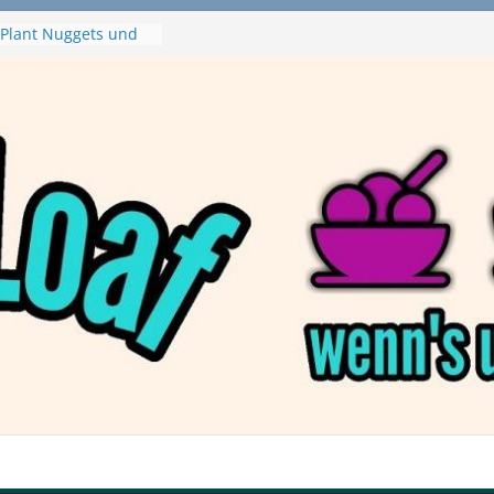
Plant Nuggets und
 – wirklich vegan?
 Haftbefehl /
Pizza von Dr. Oetker
ja Swirl
e – mein Testvideo!
ontanaBlack