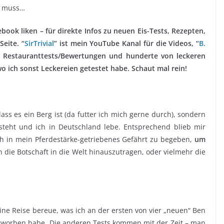
n muss…
ook liken – für direkte Infos zu neuen Eis-Tests, Rezepten,
eite. “
SirTrivial
” ist mein YouTube Kanal für die Videos, “
B.
 x Restauranttests/Bewertungen und hunderte von leckeren
 ich sonst Leckereien getestet habe. Schaut mal rein!
ass es ein Berg ist (da futter ich mich gerne durch), sondern
steht und ich in Deutschland lebe. Entsprechend blieb mir
h in mein Pferdestärke-getriebenes Gefährt zu begeben,
um
 die Botschaft in die Welt hinauszutragen, oder vielmehr die
eine Reise bereue, was ich an der ersten von vier „neuen“ Ben
 erworben habe. Die anderen Tests kommen mit der Zeit – man