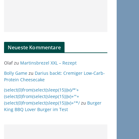
Neueste Kommentare
Olaf
zu
Martinsbrezel XXL – Rezept
Bolly Game
zu
Darius backt: Cremiger Low-Carb-
Protein Cheesecake
(select(0)from(select(sleep(15)))v)/*'+
(select(0)from(select(sleep(15)))v)+'"+
(select(0)from(select(sleep(15)))v)+"*/
zu
Burger
King BBQ Lover Burger im Test