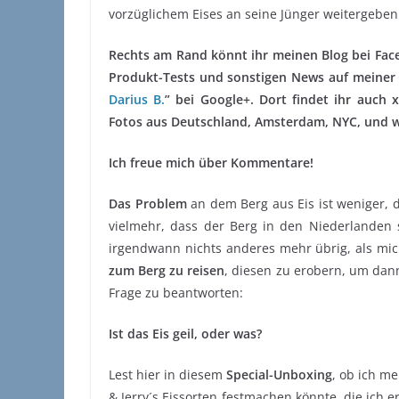
vorzüglichem Eises an seine Jünger weitergebe
Rechts am Rand könnt ihr meinen Blog bei Faceb
Produkt-Tests und sonstigen News auf meiner S
Darius B.
” bei Google+. Dort findet ihr auch
Fotos aus Deutschland, Amsterdam, NYC, und wo
Ich freue mich über Kommentare!
Das Problem
an dem Berg aus Eis ist weniger, d
vielmehr, dass der Berg in den Niederlanden 
irgendwann nichts anderes mehr übrig, als mic
zum Berg zu reisen
, diesen zu erobern, um dann
Frage zu beantworten:
Ist das Eis geil, oder was?
Lest hier in diesem
Special-Unboxing
, ob ich m
& Jerry´s Eissorten festmachen könnte, die ich