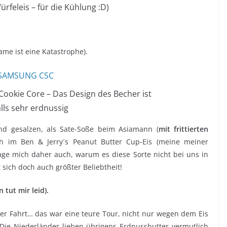
ürfeleis – für die Kühlung :D)
me ist eine Katastrophe).
 Cookie Core – Das Design des Becher ist
lls sehr erdnussig
und gesalzen, als Sate-Soße beim Asiamann (
mit frittierten
ch im Ben & Jerry´s Peanut Butter Cup-Eis (meine meiner
age mich daher auch, warum es diese Sorte nicht bei uns in
 sich doch auch größter Beliebtheit!
 tut mir leid).
der Fahrt… das war eine teure Tour, nicht nur wegen dem Eis
. Die Niederländer lieben übrigens Erdnussbutter vermutlich