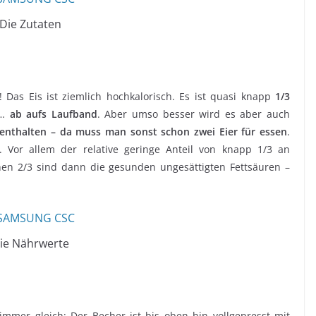
Die Zutaten
 Das Eis ist ziemlich hochkalorisch. Es ist quasi knapp
1/3
u…
ab aufs Laufband
. Aber umso besser wird es aber auch
 enthalten – da muss man sonst schon zwei Eier für essen
.
 Vor allem der relative geringe Anteil von knapp 1/3 an
ichen 2/3 sind dann die gesunden ungesättigten Fettsäuren –
ie Nährwerte
immer gleich: Der Becher ist bis oben hin vollgepresst mit