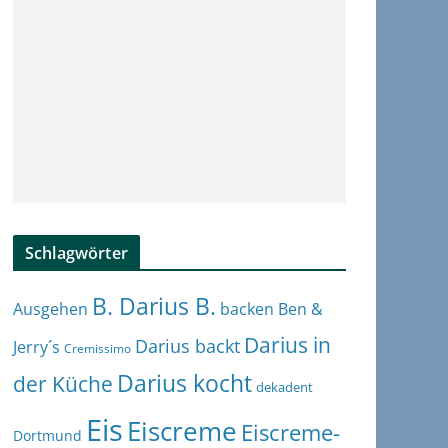
Schlagwörter
B. Darius B.
Ben &
Ausgehen
backen
Darius in
Darius backt
Jerry´s
Cremissimo
Darius kocht
der Küche
dekadent
Eis
Eiscreme
Eiscreme-
Dortmund