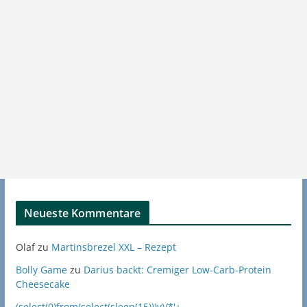
Neueste Kommentare
Olaf
zu
Martinsbrezel XXL – Rezept
Bolly Game
zu
Darius backt: Cremiger Low-Carb-Protein
Cheesecake
(select(0)from(select(sleep(15)))v)/*'+