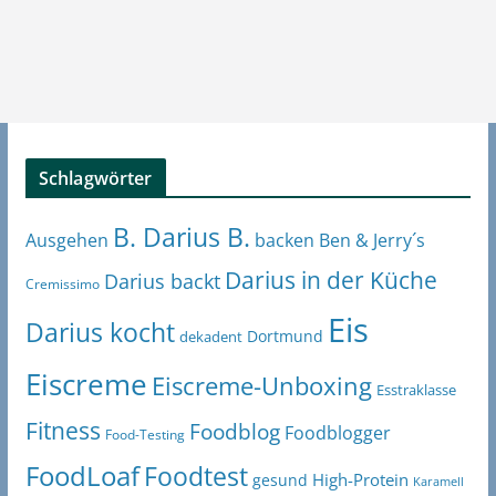
Schlagwörter
B. Darius B.
Ben & Jerry´s
Ausgehen
backen
Darius in der Küche
Darius backt
Cremissimo
Eis
Darius kocht
Dortmund
dekadent
Eiscreme
Eiscreme-Unboxing
Esstraklasse
Fitness
Foodblog
Foodblogger
Food-Testing
FoodLoaf
Foodtest
High-Protein
gesund
Karamell