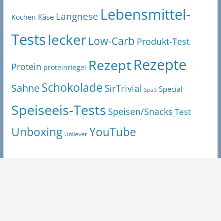
Lebensmittel-
Langnese
Käse
Kochen
Tests
lecker
Low-Carb
Produkt-Test
Rezepte
Rezept
Protein
proteinriegel
Schokolade
Sahne
SirTrivial
Special
Spaß
Speiseeis-Tests
Speisen/Snacks
Test
Unboxing
YouTube
Unilever