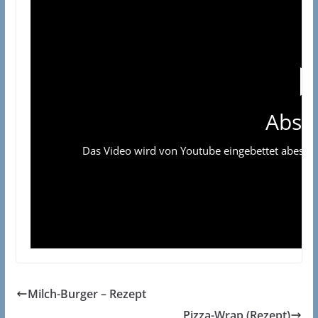
Absp
Das Video wird von Youtube eingebettet abespielt
Milch-Burger – Rezept
Pizza-Wrap (Rezept)