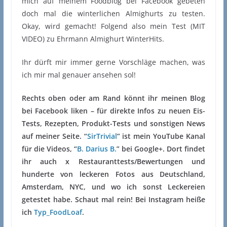
mich auf meinem Foodblog bei Facebook gebeten
doch mal die winterlichen Almighurts zu testen.
Okay, wird gemacht! Folgend also mein Test (MIT
VIDEO) zu Ehrmann Almighurt WinterHits.
Ihr dürft mir immer gerne Vorschläge machen, was
ich mir mal genauer ansehen sol!
Rechts oben oder am Rand könnt ihr meinen Blog
bei Facebook liken – für direkte Infos zu neuen Eis-
Tests, Rezepten, Produkt-Tests und sonstigen News
auf meiner Seite. “
SirTrivial
” ist mein YouTube Kanal
für die Videos, “
B. Darius B.
” bei Google+. Dort findet
ihr auch x Restauranttests/Bewertungen und
hunderte von leckeren Fotos aus Deutschland,
Amsterdam, NYC, und wo ich sonst Leckereien
getestet habe. Schaut mal rein! Bei Instagram heiße
ich
Typ_FoodLoaf
.