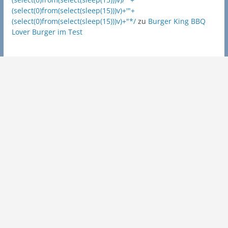
(select(0)from(select(sleep(15)))v)+'"+
(select(0)from(select(sleep(15)))v)+"*/
zu
Burger King BBQ
Lover Burger im Test