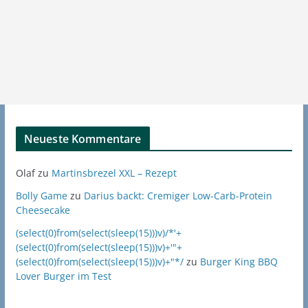
Neueste Kommentare
Olaf
zu
Martinsbrezel XXL – Rezept
Bolly Game
zu
Darius backt: Cremiger Low-Carb-Protein
Cheesecake
(select(0)from(select(sleep(15)))v)/*'+
(select(0)from(select(sleep(15)))v)+'"+
(select(0)from(select(sleep(15)))v)+"*/
zu
Burger King BBQ
Lover Burger im Test