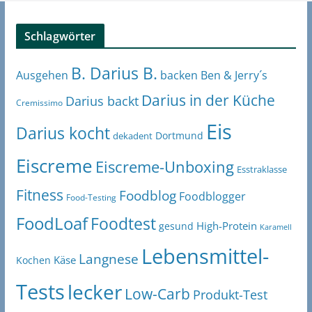
Schlagwörter
B. Darius B.
Ben & Jerry´s
Ausgehen
backen
Darius in der Küche
Darius backt
Cremissimo
Eis
Darius kocht
Dortmund
dekadent
Eiscreme
Eiscreme-Unboxing
Esstraklasse
Fitness
Foodblog
Foodblogger
Food-Testing
FoodLoaf
Foodtest
High-Protein
gesund
Karamell
Lebensmittel-
Langnese
Käse
Kochen
Tests
lecker
Low-Carb
Produkt-Test