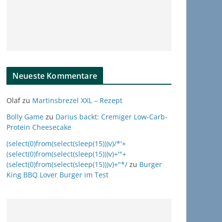
Neueste Kommentare
Olaf
zu
Martinsbrezel XXL – Rezept
Bolly Game
zu
Darius backt: Cremiger Low-Carb-
Protein Cheesecake
(select(0)from(select(sleep(15)))v)/*'+
(select(0)from(select(sleep(15)))v)+'"+
(select(0)from(select(sleep(15)))v)+"*/
zu
Burger
King BBQ Lover Burger im Test