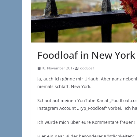
Foodloaf in New York
10. November 2017
FoodLoaf
Ja, auch ich gönne mir Urlaub. Aber ganz nebenbe
niemals schläft: New York.
Schaut auf meinen YouTube Kanal „FoodLoaf.co
Instagram Account „Typ_Foodloaf“ vorbei. Ich h
Ich würde mich über eure Kommentare freuen!
Hier ein paar Bilder besonderer Köstlichkeiten: