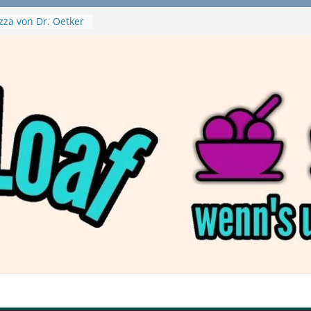
aftbefehl /
zza von Dr. Oetker
a Swirl
– mein Testvideo!
tanaBlack
ant Nuggets und
– wirklich vegan?