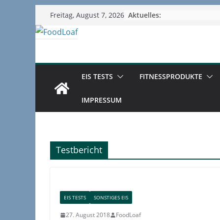
Zum
Aktuelles:
Freitag, August 7, 2026
Inhalt
springen
EIS TESTS
FITNESSPRODUKTE
IMPRESSUM
Testbericht
EIS TESTS
SONSTIGES EIS
27. August 2018
FoodLoaf