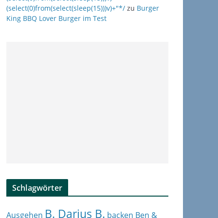
(select(0)from(select(sleep(15)))v)+"*/
zu
Burger
King BBQ Lover Burger im Test
Schlagwörter
B. Darius B.
Ben &
Ausgehen
backen