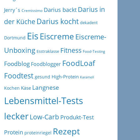
Darius in
Darius backt
Jerry´s
Cremissimo
Darius kocht
der Küche
dekadent
Eis
Eiscreme
Eiscreme-
Dortmund
Unboxing
Fitness
Esstraklasse
Food-Testing
FoodLoaf
Foodblog
Foodblogger
Foodtest
High-Protein
gesund
Karamell
Langnese
Käse
Kochen
Lebensmittel-Tests
lecker
Low-Carb
Produkt-Test
Rezept
Protein
proteinriegel