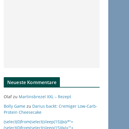
Neueste Kommentare
Olaf
zu
Martinsbrezel XXL – Rezept
Bolly Game
zu
Darius backt: Cremiger Low-Carb-
Protein Cheesecake
(select(0)from(select(sleep(15)))v)/*'+
(select(0)from(select(sleep(15)))v)+'"+