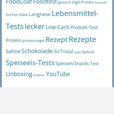
FoodLoaf
Foodtest
High-Protein
gesund
Karamell
Lebensmittel-
Langnese
Käse
Kochen
Tests
lecker
Low-Carb
Produkt-Test
Rezepte
Rezept
Protein
proteinriegel
Schokolade
Sahne
SirTrivial
Special
Spaß
Speiseeis-Tests
Speisen/Snacks
Test
Unboxing
YouTube
Unilever