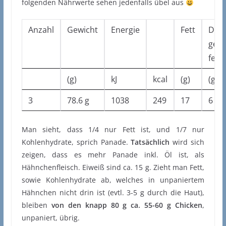
folgenden Nährwerte sehen jedenfalls übel aus
Anzahl
Gewicht
Energie
Fett
Dav
ges.
fett
(g)
kJ
kcal
(g)
(g)
3
78.6 g
1038
249
17
6
Man sieht, dass 1/4 nur Fett ist, und 1/7 nur
Kohlenhydrate, sprich Panade.
Tatsächlich
wird sich
zeigen, dass es mehr Panade inkl. Öl ist, als
Hähnchenfleisch. Eiweiß sind ca. 15 g. Zieht man Fett,
sowie Kohlenhydrate ab, welches in unpaniertem
Hähnchen nicht drin ist (evtl. 3-5 g durch die Haut),
bleiben
von den knapp 80 g ca. 55-60 g Chicken
,
unpaniert, übrig.