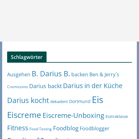
Schlagwörter
B. Darius B.
Ben & Jerry´s
Ausgehen
backen
Darius in der Küche
Darius backt
Cremissimo
Eis
Darius kocht
Dortmund
dekadent
Eiscreme
Eiscreme-Unboxing
Esstraklasse
Fitness
Foodblog
Foodblogger
Food-Testing