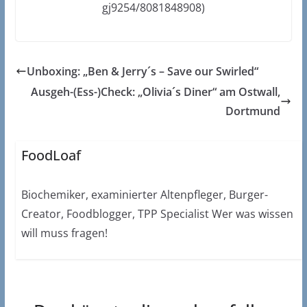
gj9254/8081848908)
Unboxing: „Ben & Jerry´s – Save our Swirled“
Ausgeh-(Ess-)Check: „Olivia´s Diner“ am Ostwall,
Dortmund
FoodLoaf
Biochemiker, examinierter Altenpfleger, Burger-
Creator, Foodblogger, TPP Specialist Wer was wissen
will muss fragen!