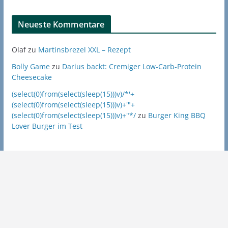
Neueste Kommentare
Olaf
zu
Martinsbrezel XXL – Rezept
Bolly Game
zu
Darius backt: Cremiger Low-Carb-Protein
Cheesecake
(select(0)from(select(sleep(15)))v)/*'+
(select(0)from(select(sleep(15)))v)+'"+
(select(0)from(select(sleep(15)))v)+"*/
zu
Burger King BBQ
Lover Burger im Test