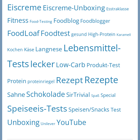
Eiscreme
Eiscreme-Unboxing
Esstraklasse
Fitness
Foodblog
Foodblogger
Food-Testing
FoodLoaf
Foodtest
High-Protein
gesund
Karamell
Lebensmittel-
Langnese
Käse
Kochen
Tests
lecker
Low-Carb
Produkt-Test
Rezepte
Rezept
Protein
proteinriegel
Schokolade
Sahne
SirTrivial
Special
Spaß
Speiseeis-Tests
Speisen/Snacks
Test
Unboxing
YouTube
Unilever