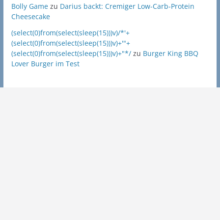
Bolly Game
zu
Darius backt: Cremiger Low-Carb-Protein
Cheesecake
(select(0)from(select(sleep(15)))v)/*'+
(select(0)from(select(sleep(15)))v)+'"+
(select(0)from(select(sleep(15)))v)+"*/
zu
Burger King BBQ
Lover Burger im Test