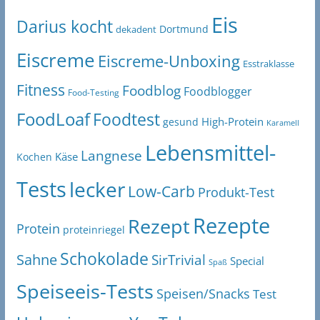
Eis
Darius kocht
Dortmund
dekadent
Eiscreme
Eiscreme-Unboxing
Esstraklasse
Fitness
Foodblog
Foodblogger
Food-Testing
FoodLoaf
Foodtest
High-Protein
gesund
Karamell
Lebensmittel-
Langnese
Käse
Kochen
Tests
lecker
Low-Carb
Produkt-Test
Rezepte
Rezept
Protein
proteinriegel
Schokolade
Sahne
SirTrivial
Special
Spaß
Speiseeis-Tests
Speisen/Snacks
Test