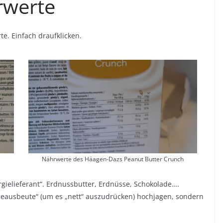
rwerte
e. Einfach draufklicken.
Nährwerte des Häagen-Dazs Peanut Butter Crunch
ergielieferant“. Erdnussbutter, Erdnüsse, Schokolade….
gieausbeute“ (um es „nett“ auszudrücken) hochjagen, sondern