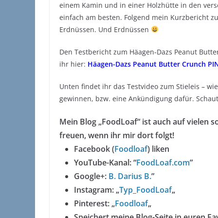
einem Kamin und in einer Holzhütte in den versc
einfach am besten. Folgend mein Kurzbericht z
Erdnüssen. Und Erdnüssen
Den Testbericht zum Häagen-Dazs Peanut Butter C
ihr hier:
Häagen-Dazs Peanut Butter Crunch PI
Unten findet ihr das Testvideo zum Stieleis – wi
gewinnen, bzw. eine Ankündigung dafür. Schaut
Mein Blog „FoodLoaf“ ist auch auf vielen s
freuen, wenn ihr mir dort folgt!
Facebook (
Foodloaf
) liken
YouTube-Kanal: “
FoodLoaf.com
”
Google+:
B. Darius B.
”
Instagram: „
Typ_FoodLoaf
„
Pinterest: „
Foodloaf
„
Speichert meine Blog-Seite in euren Fav