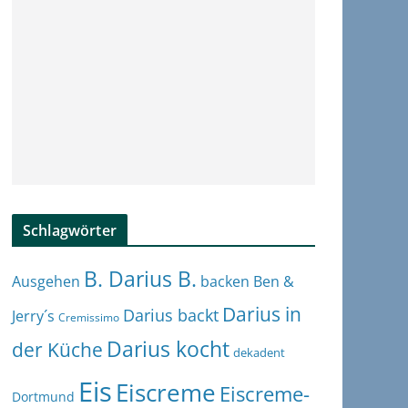
Schlagwörter
B. Darius B.
Ben &
Ausgehen
backen
Darius in
Darius backt
Jerry´s
Cremissimo
Darius kocht
der Küche
dekadent
Eis
Eiscreme
Eiscreme-
Dortmund