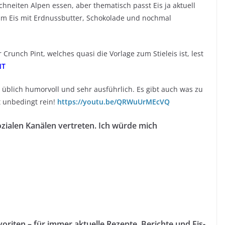
hneiten Alpen essen, aber thematisch passt Eis ja aktuell
um Eis mit Erdnussbutter, Schokolade und nochmal
runch Pint, welches quasi die Vorlage zum Stieleis ist, lest
NT
e üblich humorvoll und sehr ausführlich. Es gibt auch was zu
 unbedingt rein!
https://youtu.be/QRWuUrMEcVQ
ozialen Kanälen vertreten. Ich würde mich
oriten – für immer aktuelle Rezepte, Berichte und Eis-