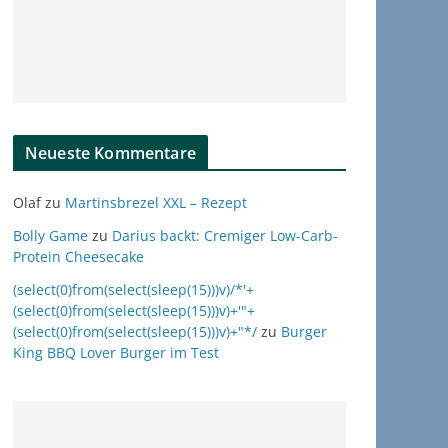
Neueste Kommentare
Olaf
zu
Martinsbrezel XXL – Rezept
Bolly Game
zu
Darius backt: Cremiger Low-Carb-
Protein Cheesecake
(select(0)from(select(sleep(15)))v)/*'+
(select(0)from(select(sleep(15)))v)+'"+
(select(0)from(select(sleep(15)))v)+"*/
zu
Burger
King BBQ Lover Burger im Test