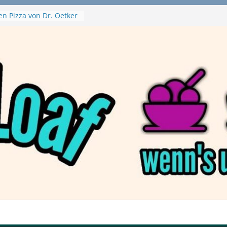
on Haftbefehl /
a
en Pizza von Dr. Oetker
Ninja Swirl
hine – mein Testvideo!
 MontanaBlack
 McPlant Nuggets und
ert – wirklich vegan?