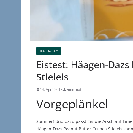
HÄAGEN-DAZS
Eistest: Häagen-Dazs
Stieleis
14. April 2018
FoodLoaf
Vorgeplänkel
Sommer! Und dazu passt Eis wie Arsch auf Eimer
Häagen-Dazs Peanut Butter Crunch Stieleis kan