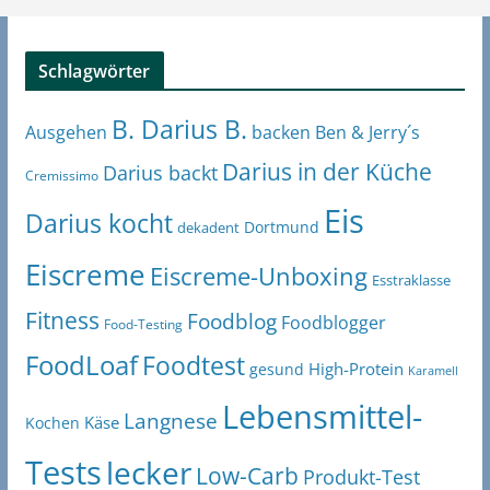
Schlagwörter
B. Darius B.
Ben & Jerry´s
Ausgehen
backen
Darius in der Küche
Darius backt
Cremissimo
Eis
Darius kocht
Dortmund
dekadent
Eiscreme
Eiscreme-Unboxing
Esstraklasse
Fitness
Foodblog
Foodblogger
Food-Testing
FoodLoaf
Foodtest
High-Protein
gesund
Karamell
Lebensmittel-
Langnese
Käse
Kochen
Tests
lecker
Low-Carb
Produkt-Test