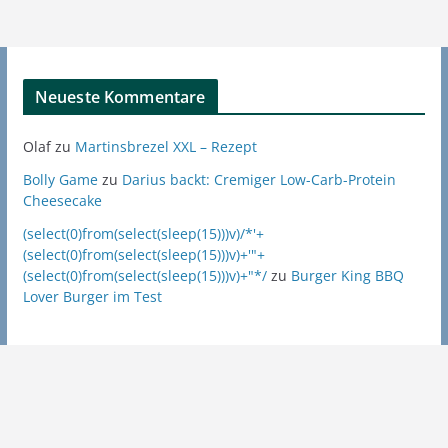
Neueste Kommentare
Olaf
zu
Martinsbrezel XXL – Rezept
Bolly Game
zu
Darius backt: Cremiger Low-Carb-Protein
Cheesecake
(select(0)from(select(sleep(15)))v)/*'+
(select(0)from(select(sleep(15)))v)+'"+
(select(0)from(select(sleep(15)))v)+"*/
zu
Burger King BBQ
Lover Burger im Test