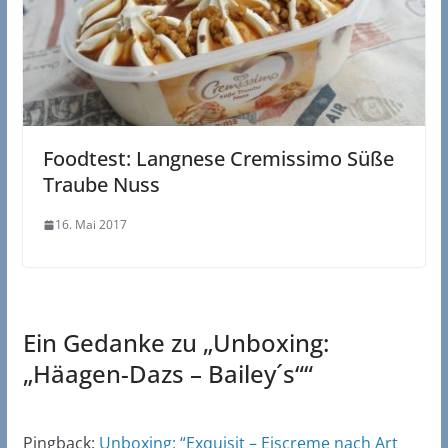
Foodtest: Langnese Cremissimo Süße
Traube Nuss
16. Mai 2017
Ein Gedanke zu „
Unboxing:
„Häagen-Dazs – Bailey´s“
“
Pingback:
Unboxing: “Exquisit – Eiscreme nach Art