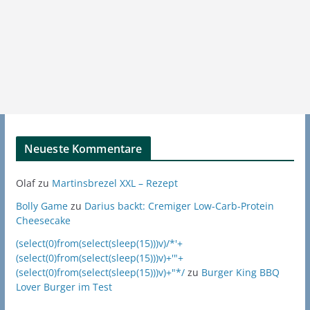
Neueste Kommentare
Olaf
zu
Martinsbrezel XXL – Rezept
Bolly Game
zu
Darius backt: Cremiger Low-Carb-Protein
Cheesecake
(select(0)from(select(sleep(15)))v)/*'+
(select(0)from(select(sleep(15)))v)+'"+
(select(0)from(select(sleep(15)))v)+"*/
zu
Burger King BBQ
Lover Burger im Test