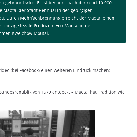
en gebrannt wird. Er ist benannt nach der rund 10.000
Maotai der Stadt Renhuai in der gebirgigen
ou. Durch Mehrfachbrennung erreicht der Maotai einen
er einzige legale Produzent von Maotai in der
nehmen Kweichow Moutai.
ideo (bei Facebook) einen weiteren Eindruck machen:
Bundesrepublik von 1979 entdeckt – Maotai hat Tradition wie