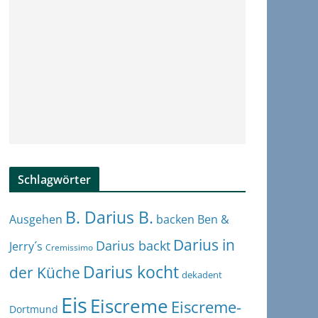
Schlagwörter
B. Darius B.
Ben &
Ausgehen
backen
Darius in
Darius backt
Jerry´s
Cremissimo
Darius kocht
der Küche
dekadent
Eis
Eiscreme
Eiscreme-
Dortmund