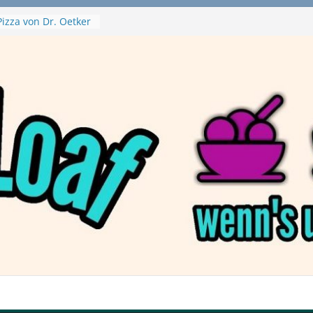
izza von Dr. Oetker
ja Swirl
 – mein Testvideo!
ontanaBlack
Plant Nuggets und
 – wirklich vegan?
Haftbefehl /