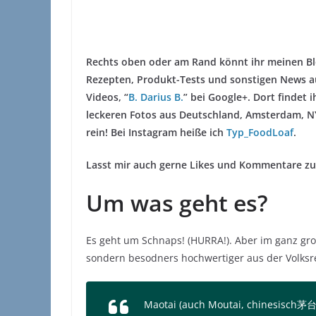
Rechts oben oder am Rand könnt ihr meinen Blog
Rezepten, Produkt-Tests und sonstigen News au
Videos, “
B. Darius B.
” bei Google+. Dort findet
leckeren Fotos aus Deutschland, Amsterdam, NY
rein! Bei Instagram heiße ich
Typ_FoodLoaf
.
Lasst mir auch gerne Likes und Kommentare zu 
Um was geht es?
Es geht um Schnaps! (HURRA!). Aber im ganz groß
sondern besodners hochwertiger aus der Volksrep
Maotai (auch Moutai, chinesisch茅台酒,