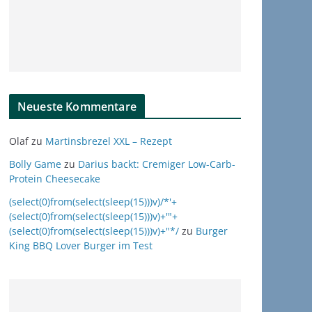
Neueste Kommentare
Olaf
zu
Martinsbrezel XXL – Rezept
Bolly Game
zu
Darius backt: Cremiger Low-Carb-
Protein Cheesecake
(select(0)from(select(sleep(15)))v)/*'+
(select(0)from(select(sleep(15)))v)+'"+
(select(0)from(select(sleep(15)))v)+"*/
zu
Burger
King BBQ Lover Burger im Test