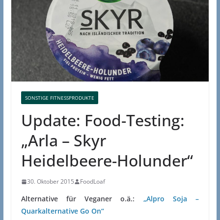
SONSTIGE FITNESSPRODUKTE
Update: Food-Testing:
„Arla – Skyr
Heidelbeere-Holunder“
30. Oktober 2015
FoodLoaf
Alternative für Veganer o.ä.:
„Alpro Soja –
Quarkalternative Go On“