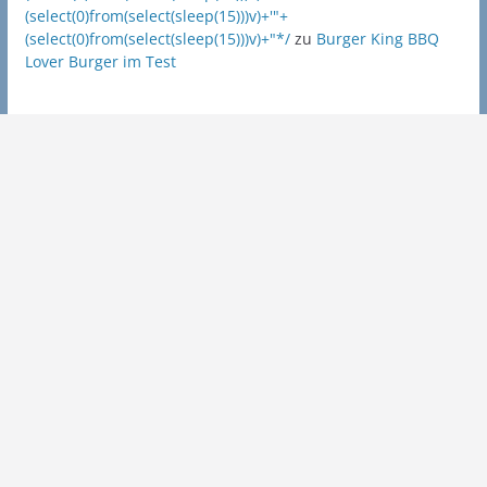
(select(0)from(select(sleep(15)))v)+'"+
(select(0)from(select(sleep(15)))v)+"*/
zu
Burger King BBQ
Lover Burger im Test