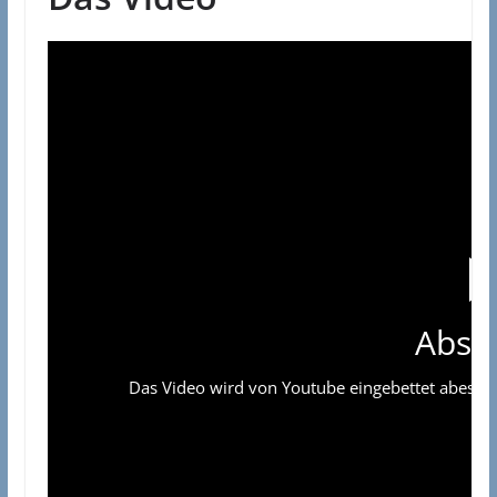
Absp
Das Video wird von Youtube eingebettet abespielt