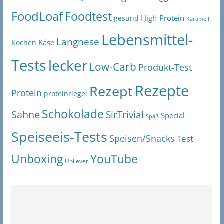
FoodLoaf
Foodtest
High-Protein
gesund
Karamell
Lebensmittel-
Langnese
Käse
Kochen
Tests
lecker
Low-Carb
Produkt-Test
Rezepte
Rezept
Protein
proteinriegel
Schokolade
Sahne
SirTrivial
Special
Spaß
Speiseeis-Tests
Speisen/Snacks
Test
Unboxing
YouTube
Unilever