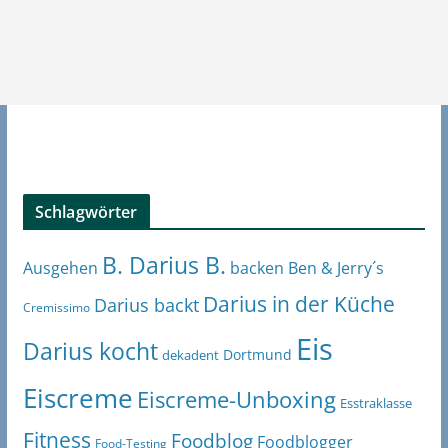
Schlagwörter
B. Darius B.
Ben & Jerry´s
Ausgehen
backen
Darius in der Küche
Darius backt
Cremissimo
Eis
Darius kocht
Dortmund
dekadent
Eiscreme
Eiscreme-Unboxing
Esstraklasse
Fitness
Foodblog
Foodblogger
Food-Testing