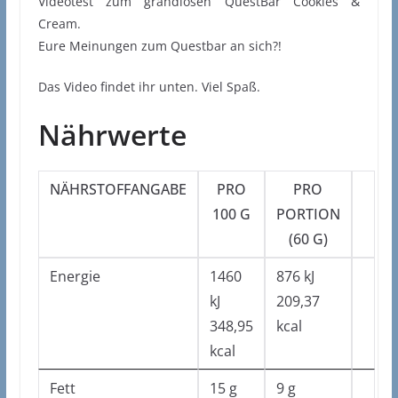
Videotest zum grandiosen QuestBar Cookies &
Cream.
Eure Meinungen zum Questbar an sich?!
Das Video findet ihr unten. Viel Spaß.
Nährwerte
NÄHRSTOFFANGABE
PRO
PRO
100 G
PORTION
(60 G)
Energie
1460
876 kJ
kJ
209,37
348,95
kcal
kcal
Fett
15 g
9 g