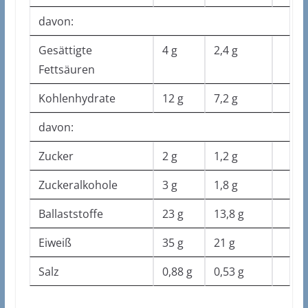
davon:
Gesättigte
4 g
2,4 g
Fettsäuren
Kohlenhydrate
12 g
7,2 g
davon:
Zucker
2 g
1,2 g
Zuckeralkohole
3 g
1,8 g
Ballaststoffe
23 g
13,8 g
Eiweiß
35 g
21 g
Salz
0,88 g
0,53 g