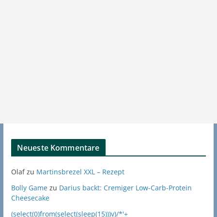
Neueste Kommentare
Olaf
zu
Martinsbrezel XXL – Rezept
Bolly Game
zu
Darius backt: Cremiger Low-Carb-Protein
Cheesecake
(select(0)from(select(sleep(15)))v)/*'+