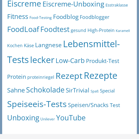
Eiscreme
Eiscreme-Unboxing
Esstraklasse
Fitness
Foodblog
Foodblogger
Food-Testing
FoodLoaf
Foodtest
High-Protein
gesund
Karamell
Lebensmittel-
Langnese
Käse
Kochen
Tests
lecker
Low-Carb
Produkt-Test
Rezepte
Rezept
Protein
proteinriegel
Schokolade
Sahne
SirTrivial
Special
Spaß
Speiseeis-Tests
Speisen/Snacks
Test
Unboxing
YouTube
Unilever