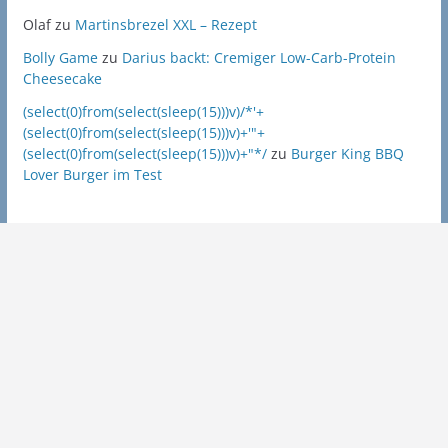
Olaf
zu
Martinsbrezel XXL – Rezept
Bolly Game
zu
Darius backt: Cremiger Low-Carb-Protein
Cheesecake
(select(0)from(select(sleep(15)))v)/*'+
(select(0)from(select(sleep(15)))v)+'"+
(select(0)from(select(sleep(15)))v)+"*/
zu
Burger King BBQ
Lover Burger im Test