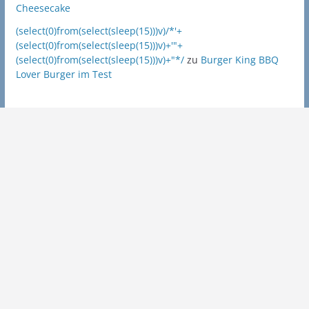
Cheesecake
(select(0)from(select(sleep(15)))v)/*'+
(select(0)from(select(sleep(15)))v)+'"+
(select(0)from(select(sleep(15)))v)+"*/
zu
Burger King BBQ
Lover Burger im Test