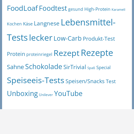
FoodLoaf
Foodtest
High-Protein
gesund
Karamell
Lebensmittel-
Langnese
Käse
Kochen
Tests
lecker
Low-Carb
Produkt-Test
Rezepte
Rezept
Protein
proteinriegel
Schokolade
Sahne
SirTrivial
Special
Spaß
Speiseeis-Tests
Speisen/Snacks
Test
Unboxing
YouTube
Unilever