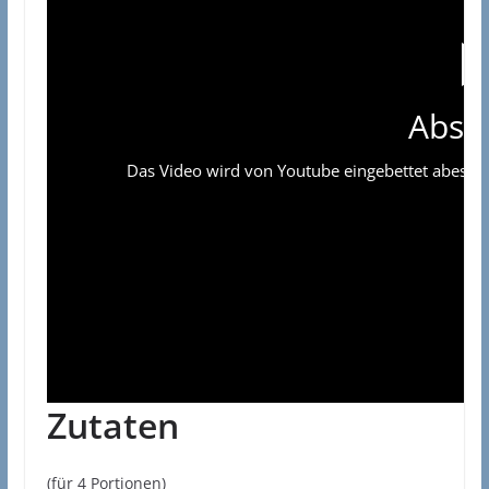
Absp
Das Video wird von Youtube eingebettet abespielt
Zutaten
(für 4 Portionen)