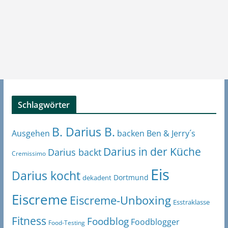
Schlagwörter
B. Darius B.
Ben & Jerry´s
Ausgehen
backen
Darius in der Küche
Darius backt
Cremissimo
Eis
Darius kocht
Dortmund
dekadent
Eiscreme
Eiscreme-Unboxing
Esstraklasse
Fitness
Foodblog
Foodblogger
Food-Testing