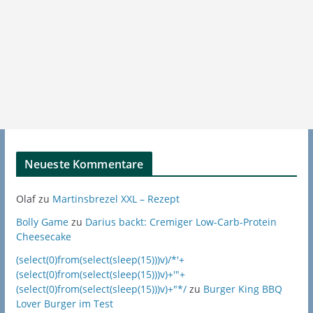
Neueste Kommentare
Olaf
zu
Martinsbrezel XXL – Rezept
Bolly Game
zu
Darius backt: Cremiger Low-Carb-Protein
Cheesecake
(select(0)from(select(sleep(15)))v)/*'+
(select(0)from(select(sleep(15)))v)+'"+
(select(0)from(select(sleep(15)))v)+"*/
zu
Burger King BBQ
Lover Burger im Test