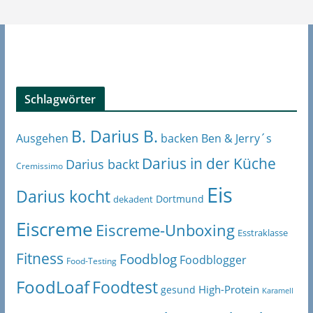
Schlagwörter
B. Darius B.
Ben & Jerry´s
Ausgehen
backen
Darius in der Küche
Darius backt
Cremissimo
Eis
Darius kocht
Dortmund
dekadent
Eiscreme
Eiscreme-Unboxing
Esstraklasse
Fitness
Foodblog
Foodblogger
Food-Testing
FoodLoaf
Foodtest
High-Protein
gesund
Karamell