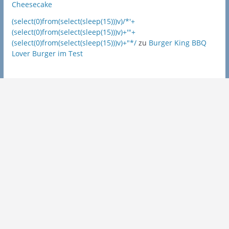
Cheesecake
(select(0)from(select(sleep(15)))v)/*'+
(select(0)from(select(sleep(15)))v)+'"+
(select(0)from(select(sleep(15)))v)+"*/
zu
Burger King BBQ
Lover Burger im Test