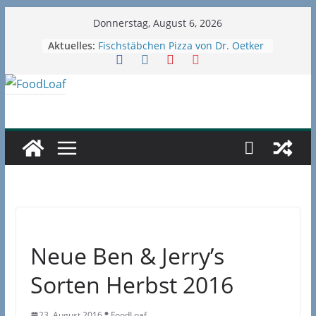
Zum
Donnerstag, August 6, 2026
Inhalt
Aktuelles:
Fischstäbchen Pizza von Dr. Oetker
springen
im Test
Die neue Ninja Swirl
Softeismaschine – mein Testvideo!
GÖNRGY von MontanaBlack
probiert
McDonald’s McPlant Nuggets und
Burger probiert – wirklich vegan?
Babo Pizza von Haftbefehl /
Gangstarella
Neue Ben & Jerry’s
Sorten Herbst 2016
23. August 2016
FoodLoaf