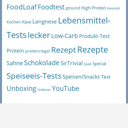
FoodLoaf
Foodtest
High-Protein
gesund
Karamell
Lebensmittel-
Langnese
Käse
Kochen
Tests
lecker
Low-Carb
Produkt-Test
Rezepte
Rezept
Protein
proteinriegel
Schokolade
Sahne
SirTrivial
Special
Spaß
Speiseeis-Tests
Speisen/Snacks
Test
Unboxing
YouTube
Unilever