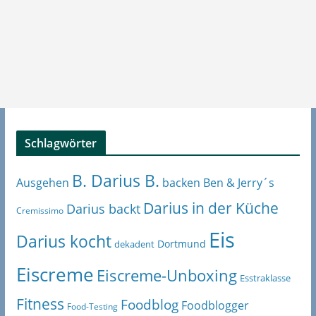
Schlagwörter
B. Darius B.
Ben & Jerry´s
Ausgehen
backen
Darius in der Küche
Darius backt
Cremissimo
Eis
Darius kocht
Dortmund
dekadent
Eiscreme
Eiscreme-Unboxing
Esstraklasse
Fitness
Foodblog
Foodblogger
Food-Testing