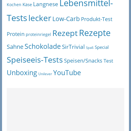
Lebensmittel-
Langnese
Käse
Kochen
Tests
lecker
Low-Carb
Produkt-Test
Rezepte
Rezept
Protein
proteinriegel
Schokolade
Sahne
SirTrivial
Special
Spaß
Speiseeis-Tests
Speisen/Snacks
Test
Unboxing
YouTube
Unilever