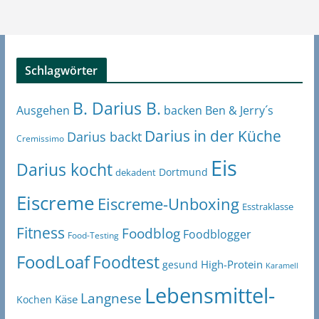
Schlagwörter
B. Darius B.
Ben & Jerry´s
Ausgehen
backen
Darius in der Küche
Darius backt
Cremissimo
Eis
Darius kocht
Dortmund
dekadent
Eiscreme
Eiscreme-Unboxing
Esstraklasse
Fitness
Foodblog
Foodblogger
Food-Testing
FoodLoaf
Foodtest
High-Protein
gesund
Karamell
Lebensmittel-
Langnese
Käse
Kochen