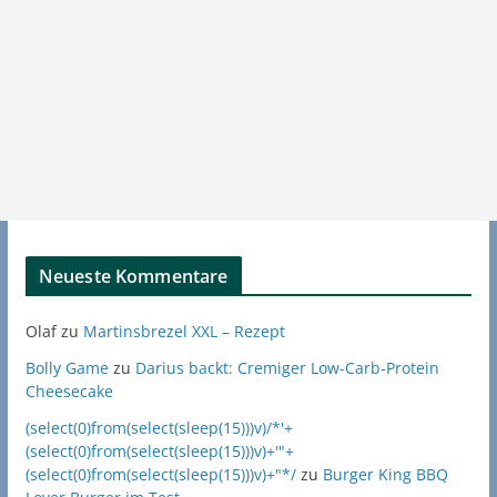
Neueste Kommentare
Olaf
zu
Martinsbrezel XXL – Rezept
Bolly Game
zu
Darius backt: Cremiger Low-Carb-Protein
Cheesecake
(select(0)from(select(sleep(15)))v)/*'+
(select(0)from(select(sleep(15)))v)+'"+
(select(0)from(select(sleep(15)))v)+"*/
zu
Burger King BBQ