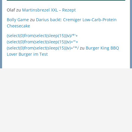
Olaf
zu
Martinsbrezel XXL – Rezept
Bolly Game
zu
Darius backt: Cremiger Low-Carb-Protein
Cheesecake
(select(0)from(select(sleep(15)))v)/*'+
(select(0)from(select(sleep(15)))v)+'"+
(select(0)from(select(sleep(15)))v)+"*/
zu
Burger King BBQ
Lover Burger im Test