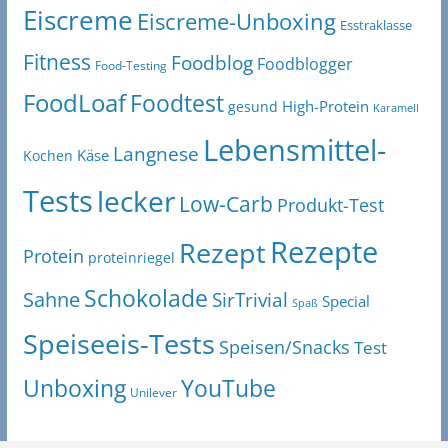
Eiscreme
Eiscreme-Unboxing
Esstraklasse
Fitness
Foodblog
Foodblogger
Food-Testing
FoodLoaf
Foodtest
High-Protein
gesund
Karamell
Lebensmittel-
Langnese
Käse
Kochen
Tests
lecker
Low-Carb
Produkt-Test
Rezepte
Rezept
Protein
proteinriegel
Schokolade
Sahne
SirTrivial
Special
Spaß
Speiseeis-Tests
Speisen/Snacks
Test
Unboxing
YouTube
Unilever