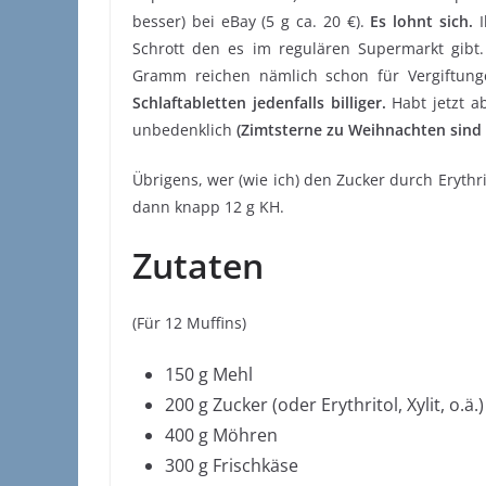
besser) bei eBay (5 g ca. 20 €).
Es lohnt sich.
I
Schrott den es im regulären Supermarkt gib
Gramm reichen nämlich schon für Vergiftung
Schlaftabletten jedenfalls billiger.
Habt jetzt a
unbedenklich
(Zimtsterne zu Weihnachten sind 
Übrigens, wer (wie ich) den Zucker durch Erythri
dann knapp 12 g KH.
Zutaten
(Für 12 Muffins)
150 g Mehl
200 g Zucker (oder Erythritol, Xylit, o.ä.)
400 g Möhren
300 g Frischkäse