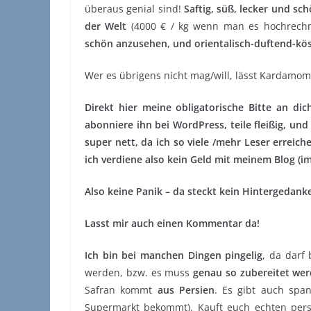
überaus genial sind!
Saftig, süß, lecker und sch
der Welt
(4000 € / kg wenn man es hochrechne
schön anzusehen, und orientalisch-duftend-kös
Wer es übrigens nicht mag/will, lässt Kardamom
Direkt hier meine obligatorische Bitte an di
abonniere ihn bei WordPress, teile fleißig, und
super nett, da ich so viele /mehr Leser erreic
ich verdiene also kein Geld mit meinem Blog (im
Also keine Panik – da steckt kein Hintergedank
Lasst mir auch einen Kommentar da!
Ich bin bei manchen Dingen pingelig
, da darf
werden, bzw. es muss
genau so zubereitet wer
Safran kommt
aus Persien
. Es gibt auch spa
Supermarkt bekommt). Kauft euch echten persis