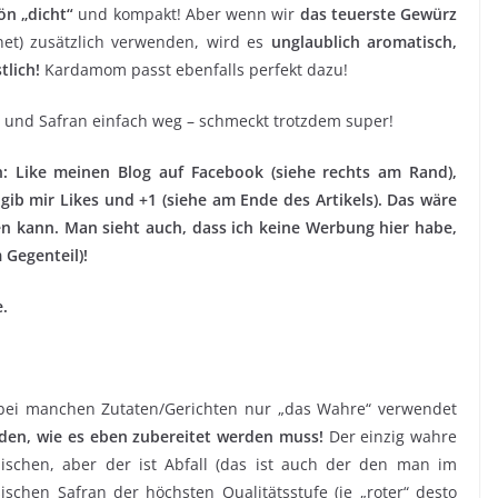
ön „dicht“
und kompakt! Aber wenn wir
das teuerste Gewürz
t) zusätzlich verwenden, wird es
unglaublich aromatisch,
tlich!
Kardamom passt ebenfalls perfekt dazu!
 und Safran einfach weg – schmeckt trotzdem super!
ch: Like meinen Blog auf Facebook (siehe rechts am Rand),
 gib mir Likes und +1 (siehe am Ende des Artikels). Das wäre
hen kann. Man sieht auch, dass ich keine Werbung hier habe,
 Gegenteil)!
e.
 bei manchen Zutaten/Gerichten nur „das Wahre“ verwendet
den, wie es eben zubereitet werden muss!
Der einzig wahre
nischen, aber der ist Abfall (das ist auch der den man im
chen Safran der höchsten Qualitätsstufe (je „roter“ desto