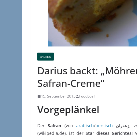
BACKEN
Darius backt: „Möhr
Safran-Creme“
15. September 2015
FoodLoaf
Vorgeplänkel
Der
Safran
(von
arabisch
/
persisch
زعفران
‎,
z
(wikipedia.de), ist der
Star dieses Gerichtes!
W