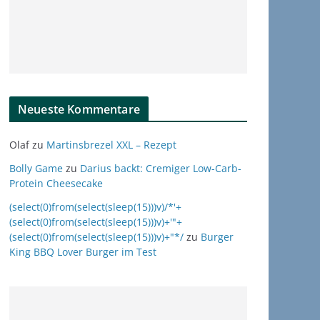
Neueste Kommentare
Olaf
zu
Martinsbrezel XXL – Rezept
Bolly Game
zu
Darius backt: Cremiger Low-Carb-
Protein Cheesecake
(select(0)from(select(sleep(15)))v)/*'+
(select(0)from(select(sleep(15)))v)+'"+
(select(0)from(select(sleep(15)))v)+"*/
zu
Burger
King BBQ Lover Burger im Test