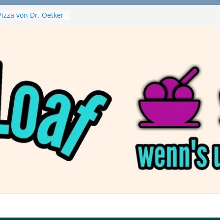
izza von Dr. Oetker
ja Swirl
 – mein Testvideo!
ontanaBlack
Plant Nuggets und
 – wirklich vegan?
Haftbefehl /