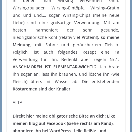
in denen man Wirsing verwenden kann.
Wirsingrouladen, Wirsing-Eintöpfe, Wirsing-Gratin
und und und…. sogar Wirsing-Chips (meine neue
Liebe) sind eine großartige Verwendung. Mit am
besten harmoniert der sehr gesunde,
niedrigkalorische Kohl (relativ viel Protein!),
so meine
Meinung
, mit Sahne und geräuchertem Fleisch.
Folglich, ist auch folgendes Rezept eine 1a
Verwendung für ihn. Bedenkt aber regeln Nr.1:
ANSCHMOREN IST ELEMENTAR-WICHTIG!
Ich brate
ihn sogar an, lass ihn bräunen, und lösche ihn (wie
Fleisch) öfters mit Wasser ab. Die entstehenden
Röstaromen sind der Knaller!
ALTA!
Direkt hier meine obligatorische Bitte an dich: Like
meinen Blog auf Facebook (siehe rechts am Rand),
abonniere ihn bei WordPress, teile fleißig, und