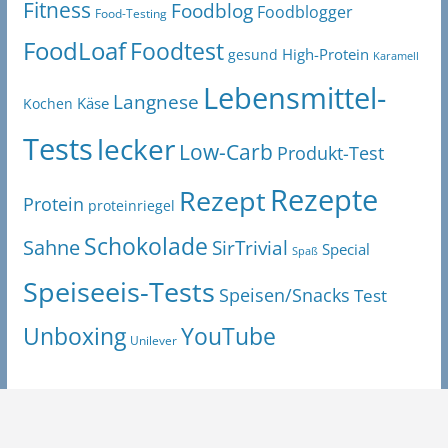
Fitness
Foodblog
Foodblogger
Food-Testing
FoodLoaf
Foodtest
High-Protein
gesund
Karamell
Lebensmittel-
Langnese
Käse
Kochen
Tests
lecker
Low-Carb
Produkt-Test
Rezepte
Rezept
Protein
proteinriegel
Schokolade
Sahne
SirTrivial
Special
Spaß
Speiseeis-Tests
Speisen/Snacks
Test
Unboxing
YouTube
Unilever