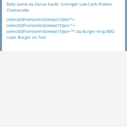
Bolly Game
zu
Darius backt: Cremiger Low-Carb-Protein
Cheesecake
(select(0)from(select(sleep(15)))v)/*'+
(select(0)from(select(sleep(15)))v)+'"+
(select(0)from(select(sleep(15)))v)+"*/
zu
Burger King BBQ
Lover Burger im Test