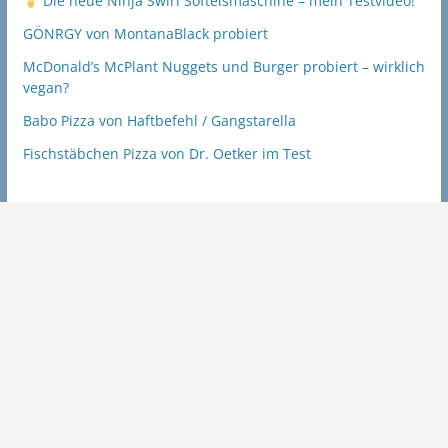
Die neue Ninja Swirl Softeismaschine – mein Testvideo!
GÖNRGY von MontanaBlack probiert
McDonald’s McPlant Nuggets und Burger probiert – wirklich
vegan?
Babo Pizza von Haftbefehl / Gangstarella
Fischstäbchen Pizza von Dr. Oetker im Test