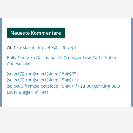
Neueste Kommentare
Olaf
zu
Martinsbrezel XXL – Rezept
Bolly Game
zu
Darius backt: Cremiger Low-Carb-Protein
Cheesecake
(select(0)from(select(sleep(15)))v)/*'+
(select(0)from(select(sleep(15)))v)+'"+
(select(0)from(select(sleep(15)))v)+"*/
zu
Burger King BBQ
Lover Burger im Test