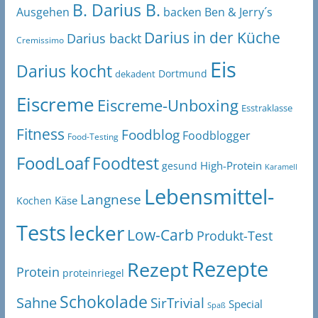
B. Darius B.
Ben & Jerry´s
Ausgehen
backen
Darius in der Küche
Darius backt
Cremissimo
Eis
Darius kocht
Dortmund
dekadent
Eiscreme
Eiscreme-Unboxing
Esstraklasse
Fitness
Foodblog
Foodblogger
Food-Testing
FoodLoaf
Foodtest
High-Protein
gesund
Karamell
Lebensmittel-
Langnese
Käse
Kochen
Tests
lecker
Low-Carb
Produkt-Test
Rezepte
Rezept
Protein
proteinriegel
Schokolade
Sahne
SirTrivial
Special
Spaß