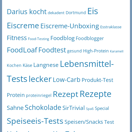
Eis
Darius kocht
Dortmund
dekadent
Eiscreme
Eiscreme-Unboxing
Esstraklasse
Fitness
Foodblog
Foodblogger
Food-Testing
FoodLoaf
Foodtest
High-Protein
gesund
Karamell
Lebensmittel-
Langnese
Käse
Kochen
Tests
lecker
Low-Carb
Produkt-Test
Rezepte
Rezept
Protein
proteinriegel
Schokolade
Sahne
SirTrivial
Special
Spaß
Speiseeis-Tests
Speisen/Snacks
Test