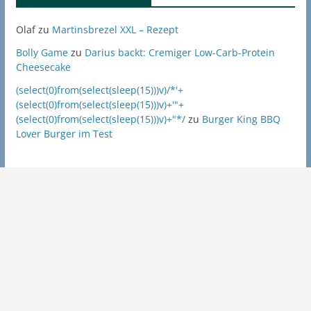
Olaf
zu
Martinsbrezel XXL – Rezept
Bolly Game
zu
Darius backt: Cremiger Low-Carb-Protein
Cheesecake
(select(0)from(select(sleep(15)))v)/*'+
(select(0)from(select(sleep(15)))v)+'"+
(select(0)from(select(sleep(15)))v)+"*/
zu
Burger King BBQ
Lover Burger im Test