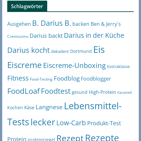
Schlagwörter
B. Darius B.
Ben & Jerry´s
Ausgehen
backen
Darius in der Küche
Darius backt
Cremissimo
Eis
Darius kocht
Dortmund
dekadent
Eiscreme
Eiscreme-Unboxing
Esstraklasse
Fitness
Foodblog
Foodblogger
Food-Testing
FoodLoaf
Foodtest
High-Protein
gesund
Karamell
Lebensmittel-
Langnese
Käse
Kochen
Tests
lecker
Low-Carb
Produkt-Test
Rezepte
Rezept
Protein
proteinriegel