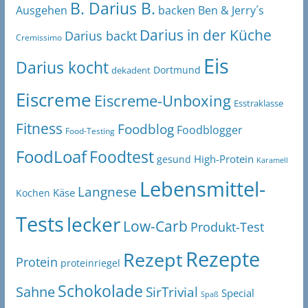
B. Darius B.
Ben & Jerry´s
Ausgehen
backen
Darius in der Küche
Darius backt
Cremissimo
Eis
Darius kocht
Dortmund
dekadent
Eiscreme
Eiscreme-Unboxing
Esstraklasse
Fitness
Foodblog
Foodblogger
Food-Testing
FoodLoaf
Foodtest
High-Protein
gesund
Karamell
Lebensmittel-
Langnese
Käse
Kochen
Tests
lecker
Low-Carb
Produkt-Test
Rezepte
Rezept
Protein
proteinriegel
Schokolade
Sahne
SirTrivial
Special
Spaß