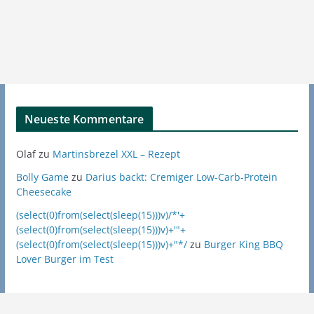
Neueste Kommentare
Olaf
zu
Martinsbrezel XXL – Rezept
Bolly Game
zu
Darius backt: Cremiger Low-Carb-Protein
Cheesecake
(select(0)from(select(sleep(15)))v)/*'+
(select(0)from(select(sleep(15)))v)+'"+
(select(0)from(select(sleep(15)))v)+"*/
zu
Burger King BBQ
Lover Burger im Test