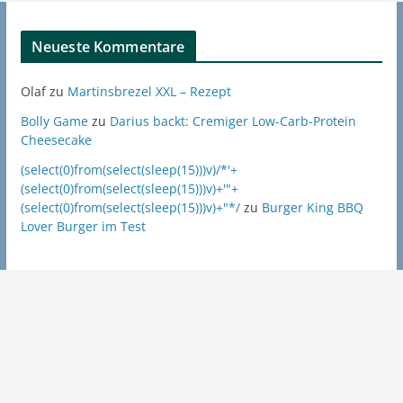
Neueste Kommentare
Olaf
zu
Martinsbrezel XXL – Rezept
Bolly Game
zu
Darius backt: Cremiger Low-Carb-Protein
Cheesecake
(select(0)from(select(sleep(15)))v)/*'+
(select(0)from(select(sleep(15)))v)+'"+
(select(0)from(select(sleep(15)))v)+"*/
zu
Burger King BBQ
Lover Burger im Test