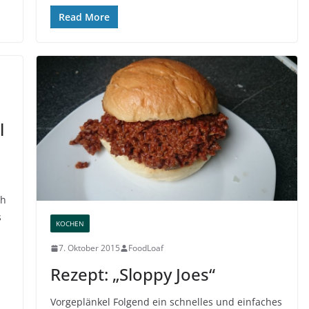
Read More
l
ch
s
KOCHEN
7. Oktober 2015
FoodLoaf
Rezept: „Sloppy Joes“
Vorgeplänkel Folgend ein schnelles und einfaches