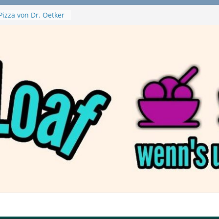
Pizza von Dr. Oetker
ja Swirl
e – mein Testvideo!
ontanaBlack
Plant Nuggets und
 – wirklich vegan?
Haftbefehl /