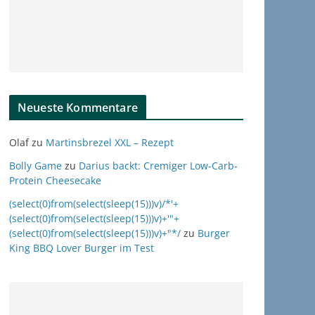
Neueste Kommentare
Olaf
zu
Martinsbrezel XXL – Rezept
Bolly Game
zu
Darius backt: Cremiger Low-Carb-
Protein Cheesecake
(select(0)from(select(sleep(15)))v)/*'+
(select(0)from(select(sleep(15)))v)+'"+
(select(0)from(select(sleep(15)))v)+"*/
zu
Burger
King BBQ Lover Burger im Test