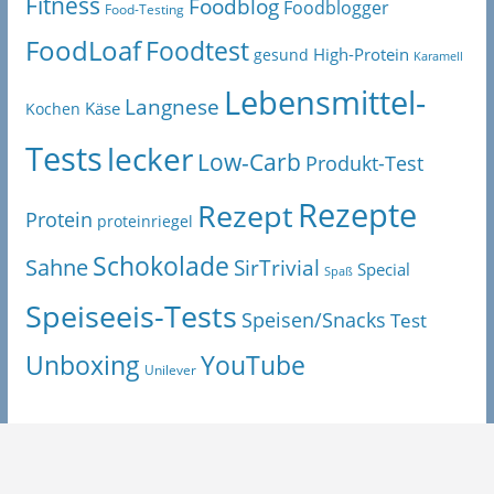
Fitness
Foodblog
Foodblogger
Food-Testing
FoodLoaf
Foodtest
High-Protein
gesund
Karamell
Lebensmittel-
Langnese
Käse
Kochen
Tests
lecker
Low-Carb
Produkt-Test
Rezepte
Rezept
Protein
proteinriegel
Schokolade
Sahne
SirTrivial
Special
Spaß
Speiseeis-Tests
Speisen/Snacks
Test
Unboxing
YouTube
Unilever