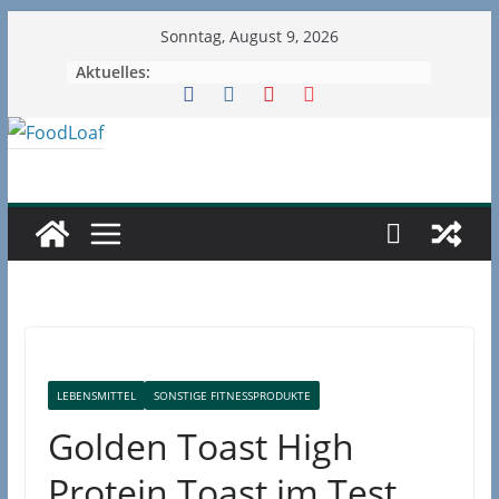
Zum
Sonntag, August 9, 2026
Inhalt
Aktuelles:
springen
LEBENSMITTEL
SONSTIGE FITNESSPRODUKTE
Golden Toast High
Protein Toast im Test