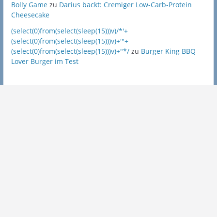
Bolly Game
zu
Darius backt: Cremiger Low-Carb-Protein
Cheesecake
(select(0)from(select(sleep(15)))v)/*'+
(select(0)from(select(sleep(15)))v)+'"+
(select(0)from(select(sleep(15)))v)+"*/
zu
Burger King BBQ
Lover Burger im Test