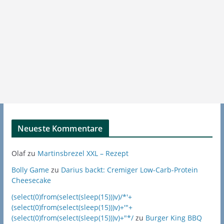
Neueste Kommentare
Olaf
zu
Martinsbrezel XXL – Rezept
Bolly Game
zu
Darius backt: Cremiger Low-Carb-Protein
Cheesecake
(select(0)from(select(sleep(15)))v)/*'+
(select(0)from(select(sleep(15)))v)+'"+
(select(0)from(select(sleep(15)))v)+"*/
zu
Burger King BBQ