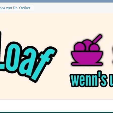
zza von Dr. Oetker
a Swirl
– mein Testvideo!
tanaBlack
ant Nuggets und
– wirklich vegan?
aftbefehl /