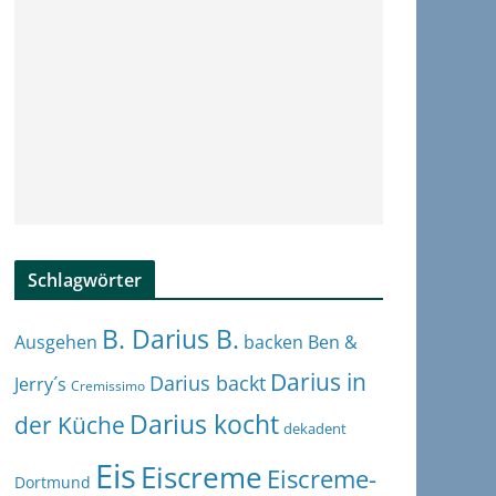
Schlagwörter
B. Darius B.
Ben &
Ausgehen
backen
Darius in
Darius backt
Jerry´s
Cremissimo
Darius kocht
der Küche
dekadent
Eis
Eiscreme
Eiscreme-
Dortmund