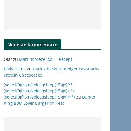
Neueste Kommentare
Olaf
zu
Martinsbrezel XXL – Rezept
Bolly Game
zu
Darius backt: Cremiger Low-Carb-
Protein Cheesecake
(select(0)from(select(sleep(15)))v)/*'+
(select(0)from(select(sleep(15)))v)+'"+
(select(0)from(select(sleep(15)))v)+"*/
zu
Burger
King BBQ Lover Burger im Test