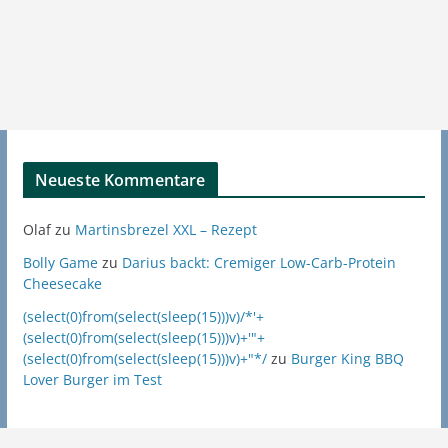
Neueste Kommentare
Olaf
zu
Martinsbrezel XXL – Rezept
Bolly Game
zu
Darius backt: Cremiger Low-Carb-Protein
Cheesecake
(select(0)from(select(sleep(15)))v)/*'+
(select(0)from(select(sleep(15)))v)+'"+
(select(0)from(select(sleep(15)))v)+"*/
zu
Burger King BBQ
Lover Burger im Test