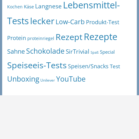
Lebensmittel-
Langnese
Käse
Kochen
Tests
lecker
Low-Carb
Produkt-Test
Rezepte
Rezept
Protein
proteinriegel
Schokolade
Sahne
SirTrivial
Special
Spaß
Speiseeis-Tests
Speisen/Snacks
Test
Unboxing
YouTube
Unilever