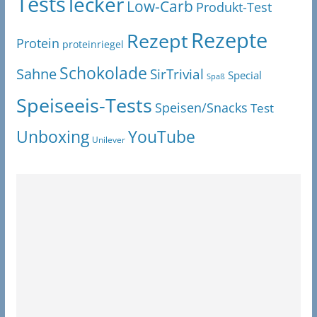
Tests
lecker
Low-Carb
Produkt-Test
Rezepte
Rezept
Protein
proteinriegel
Schokolade
Sahne
SirTrivial
Special
Spaß
Speiseeis-Tests
Speisen/Snacks
Test
Unboxing
YouTube
Unilever