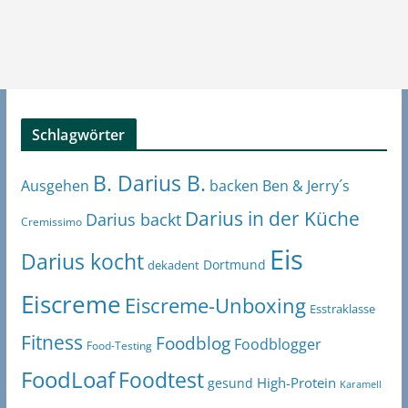
Schlagwörter
B. Darius B.
Ben & Jerry´s
Ausgehen
backen
Darius in der Küche
Darius backt
Cremissimo
Eis
Darius kocht
Dortmund
dekadent
Eiscreme
Eiscreme-Unboxing
Esstraklasse
Fitness
Foodblog
Foodblogger
Food-Testing
FoodLoaf
Foodtest
High-Protein
gesund
Karamell