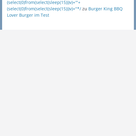
(select(0)from(select(sleep(15)))v)+'"+
(select(0)from(select(sleep(15)))v)+"*/
zu
Burger King BBQ
Lover Burger im Test