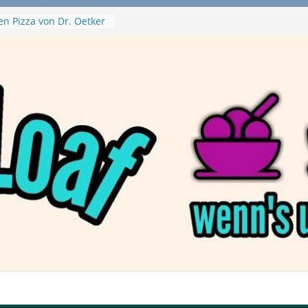
en Pizza von Dr. Oetker
Ninja Swirl
hine – mein Testvideo!
 MontanaBlack
 McPlant Nuggets und
ert – wirklich vegan?
on Haftbefehl /
a