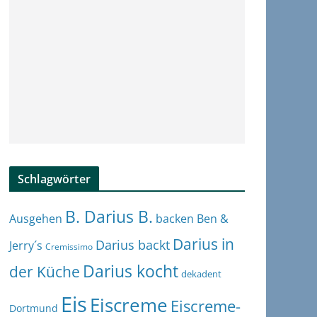
Schlagwörter
B. Darius B.
Ben &
Ausgehen
backen
Darius in
Darius backt
Jerry´s
Cremissimo
Darius kocht
der Küche
dekadent
Eis
Eiscreme
Eiscreme-
Dortmund