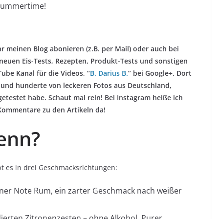
Summertime!
 meinen Blog abonieren (z.B. per Mail) oder auch bei
zu neuen Eis-Tests, Rezepten, Produkt-Tests und sonstigen
Tube Kanal für die Videos, “
B. Darius B.
” bei Google+. Dort
 und hunderte von leckeren Fotos aus Deutschland,
testet habe. Schaut mal rein! Bei Instagram heiße ich
 Kommentare zu den Artikeln da!
enn?
ibt es in drei Geschmacksrichtungen:
iner Note Rum, ein zarter Geschmack nach weißer
erten Zitronenzesten – ohne Alkohol. Purer