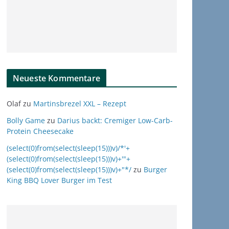
Neueste Kommentare
Olaf
zu
Martinsbrezel XXL – Rezept
Bolly Game
zu
Darius backt: Cremiger Low-Carb-
Protein Cheesecake
(select(0)from(select(sleep(15)))v)/*'+
(select(0)from(select(sleep(15)))v)+'"+
(select(0)from(select(sleep(15)))v)+"*/
zu
Burger
King BBQ Lover Burger im Test