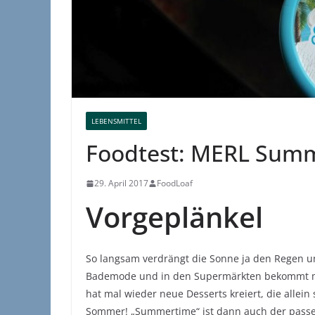
LEBENSMITTEL
Foodtest: MERL Sum
29. April 2017
FoodLoaf
Vorgeplänkel
So langsam verdrängt die Sonne ja den Regen un
Bademode und in den Supermärkten bekommt ma
hat mal wieder neue Desserts kreiert, die allein
Sommer! „Summertime“ ist dann auch der passe