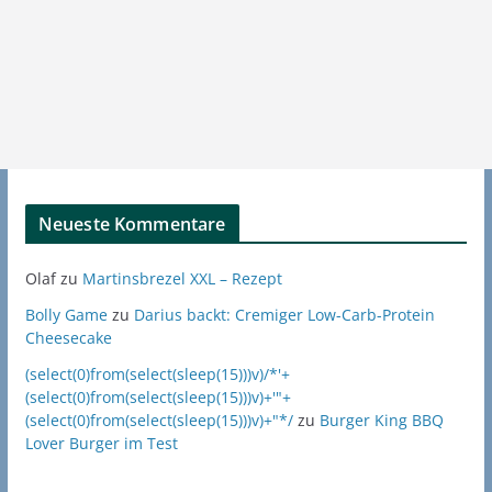
Neueste Kommentare
Olaf
zu
Martinsbrezel XXL – Rezept
Bolly Game
zu
Darius backt: Cremiger Low-Carb-Protein
Cheesecake
(select(0)from(select(sleep(15)))v)/*'+
(select(0)from(select(sleep(15)))v)+'"+
(select(0)from(select(sleep(15)))v)+"*/
zu
Burger King BBQ
Lover Burger im Test