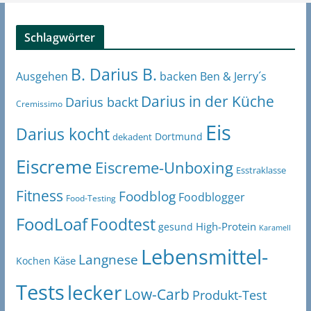
Schlagwörter
B. Darius B.
Ben & Jerry´s
Ausgehen
backen
Darius in der Küche
Darius backt
Cremissimo
Eis
Darius kocht
Dortmund
dekadent
Eiscreme
Eiscreme-Unboxing
Esstraklasse
Fitness
Foodblog
Foodblogger
Food-Testing
FoodLoaf
Foodtest
High-Protein
gesund
Karamell
Lebensmittel-
Langnese
Käse
Kochen
Tests
lecker
Low-Carb
Produkt-Test