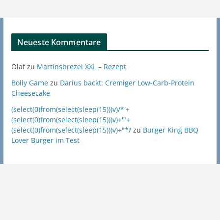
Neueste Kommentare
Olaf
zu
Martinsbrezel XXL – Rezept
Bolly Game
zu
Darius backt: Cremiger Low-Carb-Protein
Cheesecake
(select(0)from(select(sleep(15)))v)/*'+
(select(0)from(select(sleep(15)))v)+'"+
(select(0)from(select(sleep(15)))v)+"*/
zu
Burger King BBQ
Lover Burger im Test